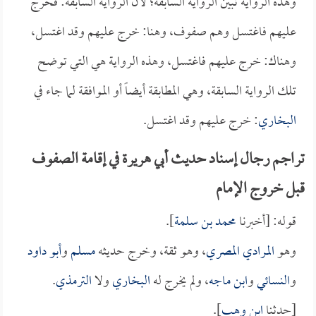
وهذه الرواية تبين الرواية السابقة؛ لأن الرواية السابقة: فخرج
عليهم فاغتسل وهم صفوف، وهنا: خرج عليهم وقد اغتسل،
وهناك: خرج عليهم فاغتسل، وهذه الرواية هي التي توضح
تلك الرواية السابقة، وهي المطابقة أيضاً أو الموافقة لما جاء في
البخاري
: خرج عليهم وقد اغتسل.
تراجم رجال إسناد حديث أبي هريرة في إقامة الصفوف
قبل خروج الإمام
قوله: [أخبرنا
محمد بن سلمة
].
وهو
المرادي المصري
، وهو ثقة، وخرج حديثه
مسلم
و
أبو داود
و
النسائي
و
ابن ماجه
، ولم يخرج له
البخاري
ولا
الترمذي
.
[حدثنا
ابن وهب
].