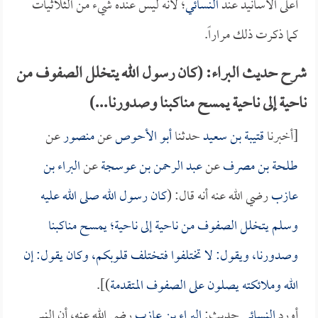
أعلى الأسانيد عند
النسائي
؛ لأنه ليس عنده شيء من الثلاثيات
كما ذكرت ذلك مراراً.
شرح حديث البراء: (كان رسول الله يتخلل الصفوف من
ناحية إلى ناحية يمسح مناكبنا وصدورنا...)
[أخبرنا
قتيبة بن سعيد
حدثنا
أبو الأحوص
عن
منصور
عن
طلحة بن مصرف
عن
عبد الرحمن بن عوسجة
عن
البراء بن
عازب
رضي الله عنه أنه قال: (
كان رسول الله صلى الله عليه
وسلم يتخلل الصفوف من ناحية إلى ناحية؛ يمسح مناكبنا
وصدورنا، ويقول: لا تختلفوا فتختلف قلوبكم، وكان يقول: إن
الله وملائكته يصلون على الصفوف المتقدمة
)].
أورد
النسائي
حديث:
البراء بن عازب
رضي الله عنه، أن النبي