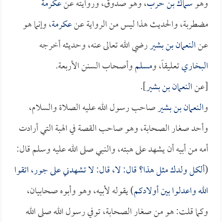
وهو
سماك بن حرب
، وهو صدوق، وروايته عن
عكرمة
مضطربة، والحديث هذا ليس من الرواية عن
عكرمة
، وإنما هو
عن
النعمان بن بشير
رضي الله تعالى عنه، وحديثه أخرجه
البخاري
تعليقاً، و
مسلم
وأصحاب السنن الأربعة.
[عن
النعمان بن بشير
].
و
النعمان بن بشير
صاحب رسول الله عليه الصلاة والسلام،
وأحد صغار الصحابة، وهو صاحب القصة في الهبة التي أرادت
أمه من أبيه أن يشهد على هبته، والنبي صلى الله عليه وسلم قال:
(
ألكل ولدك مثل هذا؟ قال: لا، قال: لا تشهدني على جور، اتقوا
الله واعدلوا بين أولادكم
) يقوله لأبيه، وهو وأبوه صحابيان،
وكما قلت: هو من صغار الصحابة، توفي رسول الله صلى الله