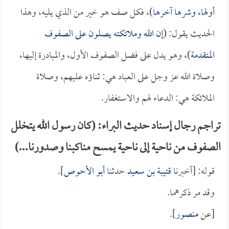
أولها، وشرها آخرها
)، فكل صف هو خير من الذي يليه، وهذا
الحديث يقول: (
إن الله وملائكته يصلون على الصفوف
المتقدمة
)، وهو يدل على فضل الصفوف الأول، والمبادرة إليها،
وصلاة الله عز وجل على العباد هي: ثناؤه عليهم، وصلاة
الملائكة هي: الدعاء لهم والاستغفار.
تراجم رجال إسناد حديث البراء: (كان رسول الله يتخلل
الصفوف من ناحية إلى ناحية يمسح مناكبنا وصدورنا...)
قوله: [أخبرنا
قتيبة بن سعيد
حدثنا
أبو الأحوص
].
وقد مر ذكرهما.
[عن
منصور
].