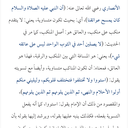
الأنصاري
رضي الله تعالى عنه: (
أن النبي عليه الصلاة والسلام
كان يمسح عواتقنا
)، أي: بحيث تكون متساوية، يعني: لا يتقدم
منكب على منكب، والعاتق هو: أصل المنكب، كما مر في
الحديث: (
لا يصلين أحد في الثوب الواحد ليس على عاتقه
شيء
)، يعني: هو المسافة التي بين المنكب والرقبة، فهذا هو
العاتق، فمعناه: أن تكون المناكب متساوية، وأيضاً مع تسويته
يقول: (
استووا ولا تختلفوا فتختلف قلوبكم، وليليني منكم
أولوا الأحلام والنهى، ثم الذين يلونهم ثم الذين يلونهم
)،
والمقصود من ذلك أن الإمام يقول: استووا، كما أنه يفعل
التسوية بفعله، فكذلك ينبه عليها بقوله، ويرشد إليها بقوله بأن