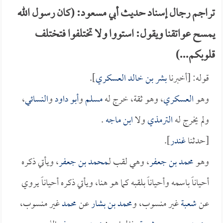
تراجم رجال إسناد حديث أبي مسعود: (كان رسول الله
يمسح عواتقنا ويقول: استووا ولا تختلفوا فتختلف
قلوبكم...)
قوله: [أخبرنا
بشر بن خالد العسكري
].
وهو
العسكري
، وهو ثقة، خرج له
مسلم
و
أبو داود
و
النسائي
،
ولم يخرج له
الترمذي
ولا
ابن ماجه
.
[حدثنا
غندر
].
وهو
محمد بن جعفر
، وهي لقب لـ
محمد بن جعفر
، ويأتي ذكره
أحياناً باسمه وأحياناً بلقبه كما هو هنا، ويأتي ذكره أحياناً يروي
عن
شعبة
غير منسوب، و
محمد بن بشار
عن
محمد
غير منسوب،