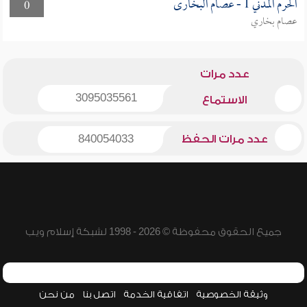
الحرم المدني 1 - عصام البخارى
0
عصام بخاري
عدد مرات
3095035561
الاستماع
عدد مرات الحفظ
840054033
جميع الحقوق محفوظة © 2026 - 1998 لشبكة إسلام ويب
وثيقة الخصوصية
اتفاقية الخدمة
اتصل بنا
من نحن