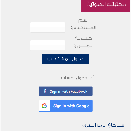
مكتبتك الصوتية
اسم
المستخدم:
كـلـــمـة
الـمـــــرور:
دخول المشتركين
أو الدخول بحساب
استرجاع الرمز السري