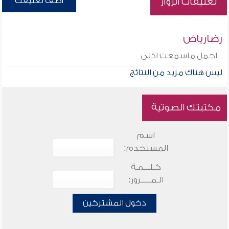
أضف تعليقك
تعليقات الزوار
رضارياض
اجمل ماسمعت اذنى
ليس هناك مزيد من النتائج
مكتبتك الصوتية
اسم
المستخدم:
كـلـــمـة
الـمـــــرور:
دخول المشتركين