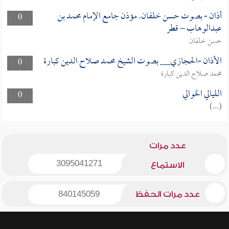
أذان - بصوت حسن خلفان. مؤذن جامع الإمام محمد بن
0
عبدالوهاب – قطر
حسن خلفان
الأذان -الحجازي__ بصوت الشيخ محمد صلاح الدين كبارة
0
محمد صلاح الدين كبارة
الليالي الخوالي
0
(...)
عدد مرات
3095041271
الاستماع
عدد مرات الحفظ
840145059