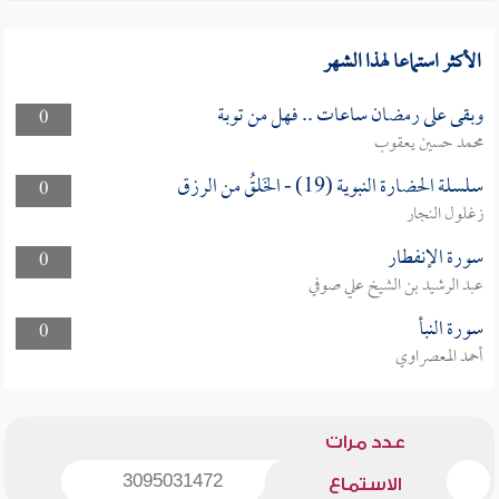
الأكثر استماعا لهذا الشهر
وبقى على رمضان ساعات .. فهل من توبة
0
محمد حسين يعقوب
سلسلة الحضارة النبوية (19) - الخَلقُ من الرزق
0
زغلول النجار
سورة الإنفطار
0
عبد الرشيد بن الشيخ علي صوفي
سورة النبأ
0
أحمد المعصراوي
عدد مرات
3095031472
الاستماع