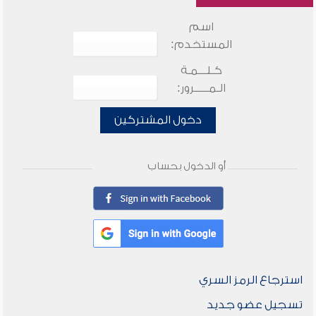
اسم
المستخدم:
كـلـــمـة
الـمـــــرور:
دخول المشتركين
أو الدخول بحساب
استرجاع الرمز السري
تسجيل عضو جديد