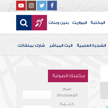
المكتبة
المواريث
بنين وبنات
الشجرة العلمية
البث المباشر
شارك بملفاتك
مكتبتك الصوتية
اسم
المستخدم:
كـلـــمـة