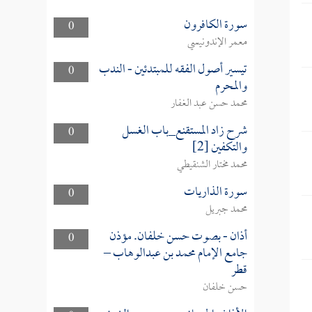
سورة الكافرون
0
معمر الإندونيسي
تيسير أصول الفقه للمبتدئين - الندب
0
والمحرم
محمد حسن عبد الغفار
شرح زاد المستقنع_باب الغسل
0
والتكفين [2]
محمد مختار الشنقيطي
سورة الذاريات
0
محمد جبريل
أذان - بصوت حسن خلفان. مؤذن
0
جامع الإمام محمد بن عبدالوهاب –
قطر
حسن خلفان