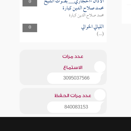
الأذان -الحجازي__ بصوت الشيخ
0
محمد صلاح الدين كبارة
محمد صلاح الدين كبارة
الليالي الخوالي
0
(...)
عدد مرات
الاستماع
3095037566
عدد مرات الحفظ
840083153