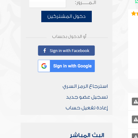
الـمـــــرور:
دخول المشتركين
أو الدخول بحساب
استرجاع الرمز السري
تسجيل عضو جديد
إعادة تفعيل حساب
البث المباشر