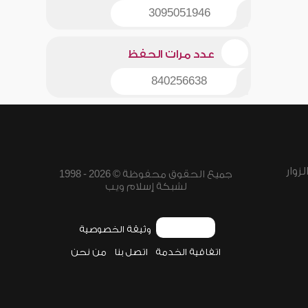
3095051946
عدد مرات الحفظ
840256638
زوار
جميع الحقوق محفوظة © 2026 - 1998
لشبكة إسلام ويب
وثيقة الخصوصية
اتفاقية الخدمة
اتصل بنا
من نحن