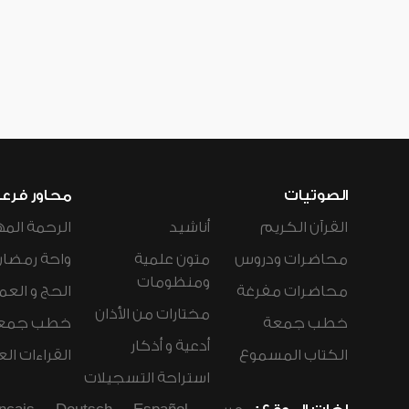
الصوتيات
محاور فرع
القرآن الكريم
أناشيد
الرحمة المه
محاضرات ودروس
متون علمية
واحة رمضان
ومنظومات
محاضرات مفرغة
الحج و العم
مختارات من الأذان
خطب جمعة
خطب جمع
أدعية و أذكار
الكتاب المسموع
القراءات ال
استراحة التسجيلات