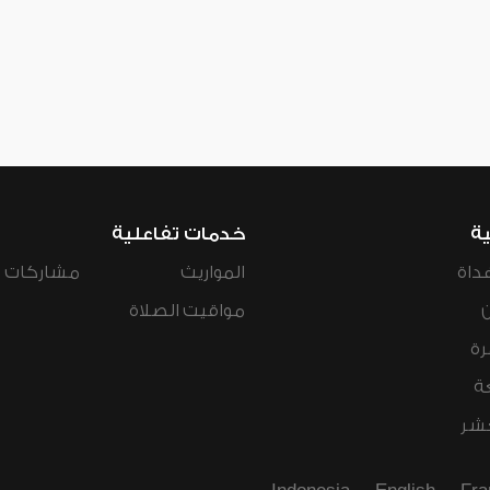
ية
خدمات تفاعلية
داة
المواريث
مشاركات ال
مواقيت الصلاة
رة
ة
عشر