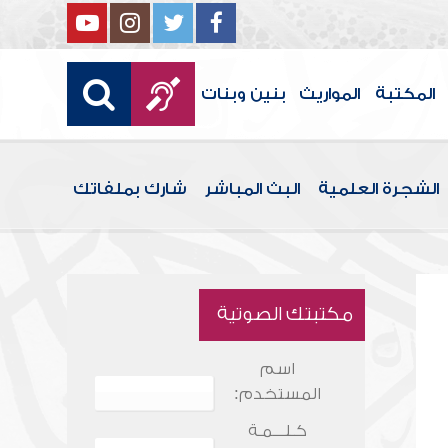
المكتبة
المواريث
بنين وبنات
الشجرة العلمية
البث المباشر
شارك بملفاتك
مكتبتك الصوتية
اسم
المستخدم:
كـلـــمـة