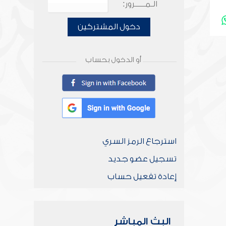
الـمـــــرور:
دخول المشتركين
أو الدخول بحساب
استرجاع الرمز السري
تسجيل عضو جديد
إعادة تفعيل حساب
البث المباشر