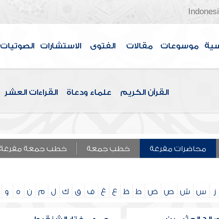
Indones
سية
موسوعات
مقالات
الفتوى
الاستشارات
الصوتيات
القرآن الكريم
علماء ودعاة
القراءات العشر
محاضرات مفرغة
خطب جمعة
خطب جمعة مفرغة
ز
س
ش
ص
ض
ط
ظ
ع
غ
ف
ق
ك
ل
م
ن
ه
و