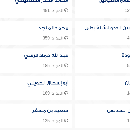
الح العثيمين
محمد مختار الشنقيطي
المواد: 481
ن الددو الشنقيطي
محمد المنجد
المواد: 359
ودة
عبد الله حماد الرسي
المواد: 185
ان
أبو إسحاق الحويني
المواد: 169
ن السديس
سعيد بن مسفر
المواد: 125