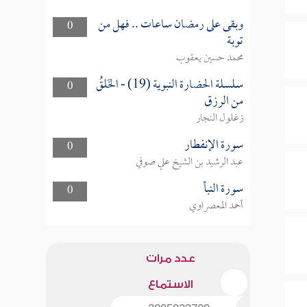
وبقى على رمضان ساعات .. فهل من
0
توبة
محمد حسين يعقوب
سلسلة الحضارة النبوية (19) - الخَلقُ
0
من الرزق
زغلول النجار
سورة الإنفطار
0
عبد الرشيد بن الشيخ علي صوفي
سورة النبأ
0
أحمد المعصراوي
عدد مرات
الاستماع