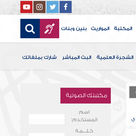
المكتبة
المواريث
بنين وبنات
الشجرة العلمية
البث المباشر
شارك بملفاتك
مكتبتك الصوتية
اسم
ي
المستخدم:
كـلـــمـة