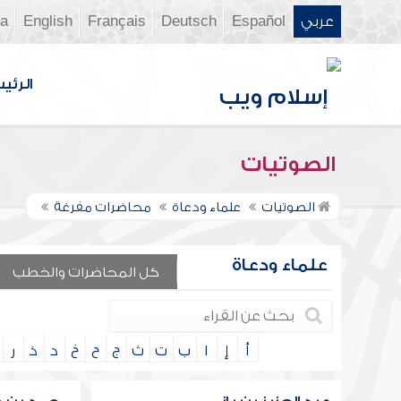
عربي
Español
Deutsch
Français
English
ia
الرئي
الصوتيات
الصوتيات
علماء ودعاة
محاضرات مفرغة
علماء ودعاة
كل المحاضرات والخطب
أ
إ
ا
ب
ت
ث
ج
ح
خ
د
ذ
ر