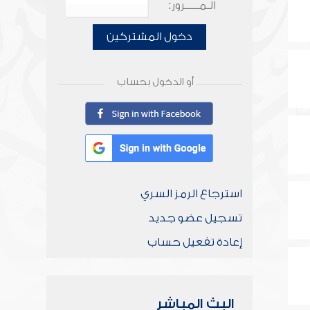
الـمـــــرور:
دخول المشتركين
أو الدخول بحساب
استرجاع الرمز السري
تسجيل عضو جديد
إعادة تفعيل حساب
البث المباشر