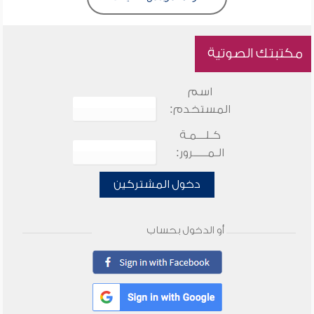
مكتبتك الصوتية
اسم
المستخدم:
كـلـــمـة
الـمـــــرور:
دخول المشتركين
أو الدخول بحساب