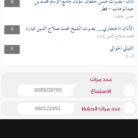
أذان - بصوت حسن خلفان. مؤذن جامع الإمام محمد بن
0
عبدالوهاب – قطر
حسن خلفان
الأذان -الحجازي__ بصوت الشيخ محمد صلاح الدين كبارة
0
محمد صلاح الدين كبارة
الليالي الخوالي
0
(...)
عدد مرات
3095039765
الاستماع
عدد مرات الحفظ
840122453