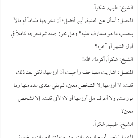
الشيخ: طيب, شكراً.
المتصل: أسأل عن الفدية, أيهما أفضل؛ أن نخرجها طعاماً أم مالاً
بحسب ما هو متعارف عليه؟ وهل يجوز جمعه ثم نخرجه كاملاً في
أول الشهر أو آخره؟
الشيخ: شكراً, أكرمك الله!
المتصل: اشتريت مصاحف وأحببت أن أوزعها، لكن بعد ذلك
قلت: لا أوزعها إلا الشخص معين، ثم بقي عندي عدد منها وما
توزعت, ولا أعرف هل أوزعها أو لا؛ لأني قلت: إلا لشخص
معين؟
الشيخ: طيب, شكراً.
المتصل: نحن أصحاب عربات, وفي منطقتنا العربات مرخصة