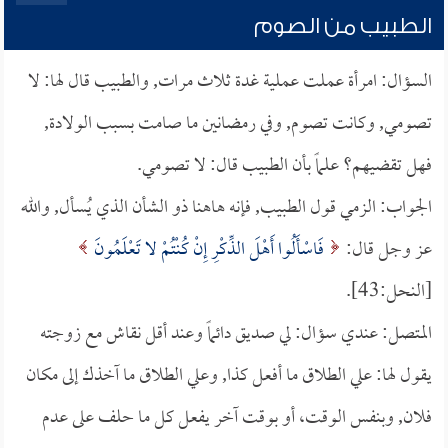
الطبيب من الصوم
السؤال: امرأة عملت عملية غدة ثلاث مرات, والطبيب قال لها: لا
تصومي, وكانت تصوم, وفي رمضانين ما صامت بسبب الولادة,
فهل تقضيهم؟ علماً بأن الطبيب قال: لا تصومي.
الجواب: الزمي قول الطبيب, فإنه هاهنا ذو الشأن الذي يُسأل, والله
عز وجل قال:
فَاسْأَلُوا أَهْلَ الذِّكْرِ إِنْ كُنْتُمْ لا تَعْلَمُونَ
[النحل:43].
المتصل: عندي سؤال: لي صديق دائماً وعند أقل نقاش مع زوجته
يقول لها: علي الطلاق ما أفعل كذا, وعلي الطلاق ما آخذك إلى مكان
فلان, وبنفس الوقت، أو بوقت آخر يفعل كل ما حلف على عدم