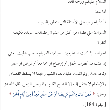
السلام عليكم ورحمة الله.
أما بعد:
فأبدأ بالجواب على الأسئلة التي تتعلق بالصيام.
السؤال: علي قضاء من أكثر من عشرة رمضانات سابقة, فكيف
أكفر؟
الجواب: إذا كنت تستطيعين الصيام؛ فالصيام واجب عليك, يعني:
إذا كنت قد أفطرت لحمل أو إرضاع أو هما معاً أو لمرض أو سفر
ونحو ذلك, وتراكمت عليك هذه الشهور فهذا لا يسقط القضاء,
والإطعام لا ينتقل إليه إلا الشيخ الكبير والمريض الزمن, قال الله عز
وجل:
فَمَنْ كَانَ مِنْكُمْ مَرِيضًا أَوْ عَلَى سَفَرٍ فَعِدَّةٌ مِنْ أَيَّامٍ أُخَرَ
[البقرة:184].