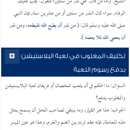
الشيخ: وأما من قال: علي نذر من سنتين؛ فنقول: يجب عليك
الوفاء, سواء كان النذر من سنتين أو من عشرين سنة, فإن النبي
صلى الله عليه وسلم قال: (
من نذر أن يطيع الله فليطعه، ومن نذر
أن يعصي الله فلا يعصه
).
تكليف المغلوب في لعبة البلاستيشن
بدفع رسوم اللعبة
السؤال: ما الحكم في أن يلعب شخصان أو فريقان لعبة البلايستيشن
والمغلوب يدفع؟
الجواب: هذا هو القمار, وما ينبغي لصاحب المحل أن يسمح بمثل
هذه المعاملة, فإنه عقد تردد بين الغنم والغرم, وهذا هو عين الميسر