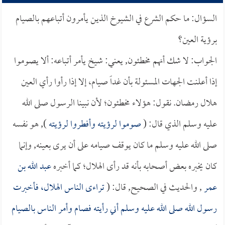
السؤال: ما حكم الشرع في الشيوخ الذين يأمرون أتباعهم بالصيام
برؤية العين؟
الجواب: لا شك أنهم مخطئون, يعني: شيخ يأمر أتباعه: ألا يصوموا
إذا أعلنت الجهات المسئولة بأن غداً صيام، إلا إذا رأوا رأي العين
هلال رمضان. نقول: هؤلاء مخطئون؛ لأن نبينا الرسول صلى الله
عليه وسلم الذي قال: (
صوموا لرؤيته وأفطروا لرؤيته
), هو نفسه
صلى الله عليه وسلم ما كان يوقف صيامه على أن يرى بعينه, وإنما
كان يخبره بعض أصحابه بأنه قد رأى الهلال؛ كما أخبره
عبد الله بن
عمر
, والحديث في الصحيح, قال: (
تراءى الناس الهلال، فأخبرت
رسول الله صلى الله عليه وسلم أني رأيته فصام وأمر الناس بالصيام