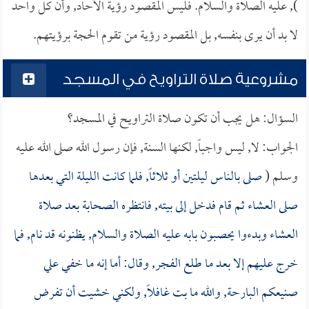
), عليه الصلاة والسلام. فليس المقصود رؤية الآحاد, وأن كل واحد
لا بد أن يرى بنفسه, بل المقصود رؤية من تقوم الحجة برؤيتهم.
مشروعية صلاة التراويح في المسجد
السؤال: هل يجب أن تكون صلاة التراويح في المسجد؟
الجواب: لا, ليس واجباً, لكنها السنة, فإن رسول الله صلى الله عليه
وسلم (
صلى بالناس ليلتين أو ثلاثاً, فلما كانت الليلة التي بعدها
صلى العشاء ثم قام فدخل إلى بيته, فانتظره الصحابة بعد صلاة
العشاء وبدءوا يحصبون بابه عليه الصلاة والسلام, يظنونه قد نام, فما
خرج عليهم إلا بعد ما طلع الفجر, وقال: أما إنه ما خفي علي
صنيعكم البارحة, والله ما بت غافلاً, ولكني خشيت أن تفرض