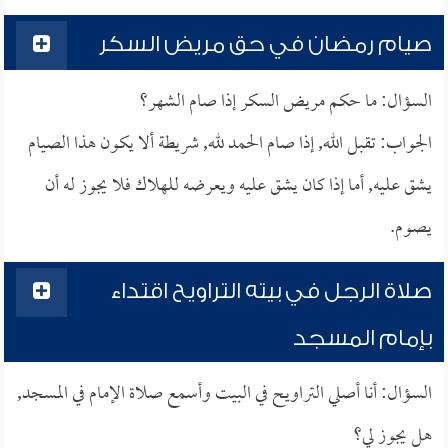
صيام رمضان في حق مريض السكر
السؤال: ما حكم مريض السكر إذا صام الشهر؟
الجواب: تقبل الله, إذا صام الحمد لله, شريطة ألا يكون هذا الصيام
يشق عليه, أما إذا كان يشق عليه ويعرضه للهلاك فلا يجوز له أن
يصوم.
صلاة الرجل في بيته التراويح اقتداء
بإمام المسجد
السؤال: أنا أصلي التراويح في البيت وأسمع صلاة الإمام في المسجد,
هل يجوز لي؟