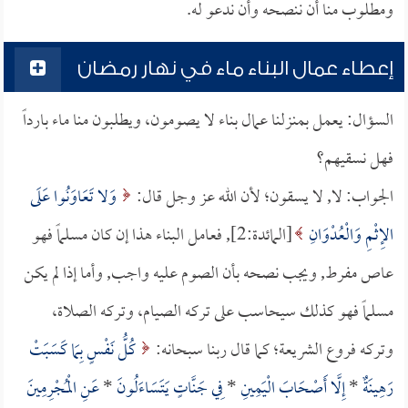
ومطلوب منا أن ننصحه وأن ندعو له.
إعطاء عمال البناء ماء في نهار رمضان
السؤال: يعمل بمنزلنا عمال بناء لا يصومون، ويطلبون منا ماء بارداً
فهل نسقيهم؟
الجواب: لا, لا يسقون؛ لأن الله عز وجل قال:
وَلا تَعَاوَنُوا عَلَى
الإِثْمِ وَالْعُدْوَانِ
[المائدة:2], فعامل البناء هذا إن كان مسلماً فهو
عاص مفرط, ويجب نصحه بأن الصوم عليه واجب, وأما إذا لم يكن
مسلماً فهو كذلك سيحاسب على تركه الصيام، وتركه الصلاة،
وتركه فروع الشريعة؛ كما قال ربنا سبحانه:
كُلُّ نَفْسٍ بِمَا كَسَبَتْ
رَهِينَةٌ
*
إِلَّا أَصْحَابَ الْيَمِينِ
*
فِي جَنَّاتٍ يَتَسَاءَلُونَ
*
عَنِ الْمُجْرِمِينَ