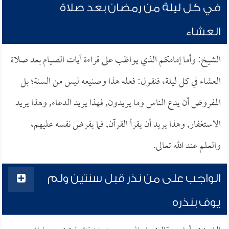
في كل ليلة من رمضان بعد صلاة
العشاء
الشيخ: وأما إمامكم الذي يواظب على قراءة آيات الصيام بعد صلاة
العشاء في كل ليلة، فنقول: فعله هذا وصنيعه ليس من السنة؛ بل
المفروض أن يدع الناس وما يريدون, فهذا يريد الدعاء, وهذا يريد
الاستغفار, وهذا يريد أن يقرأ القرآن, فما يفرض نفسه عليهم،
والعلم عند الله تعالى.
الواجب على من نذر قبل سنتين ولم
يوف بنذره