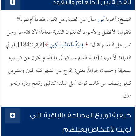
الفدية بين الطعام والنقود
الشيخ: أخونا
أنور
سأل عن الفدية, هل تكون طعاماً أم نقوداً؟
فنقول: الأفضل والأحوط أن تكون الفدية طعاماً؛ لأن الله عز وجل
نص على الطعام فقال:
فِدْيَةٌ طَعَامُ مِسْكِينٍ
[البقرة:184], أو في
القراءة الأخرى: (فدية طعام مساكين), والطعام يكون عن كل يوم
سبعمائة وخمسون جراماً, يعني: يخرج عن الشهر كله اثنين وعشرين
كيلو ونصف من غالب قوت أهل البلد؛ كدقيق وقمح وذرة ونحو
ذلك.
كيفية توزيع المصاحف الباقية التي
نويت لأشخاص بعينهم