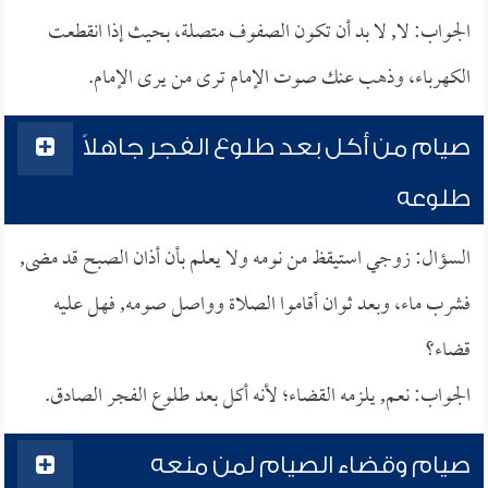
الجواب: لا, لا بد أن تكون الصفوف متصلة، بحيث إذا انقطعت
الكهرباء، وذهب عنك صوت الإمام ترى من يرى الإمام.
صيام من أكل بعد طلوع الفجر جاهلاً
طلوعه
السؤال: زوجي استيقظ من نومه ولا يعلم بأن أذان الصبح قد مضى,
فشرب ماء، وبعد ثوان أقاموا الصلاة وواصل صومه, فهل عليه
قضاء؟
الجواب: نعم, يلزمه القضاء؛ لأنه أكل بعد طلوع الفجر الصادق.
صيام وقضاء الصيام لمن منعه