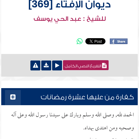
ديوان الإفتاء [369]
للشيخ : عبد الحي يوسف
التفريغ النصي الكامل
كفارة من عليها عشرة رمضانات
الحمد لله, وصلى الله وسلم وبارك على سيدنا رسول الله وعلى آله
وصحبه ومن اهتدى بهداه.