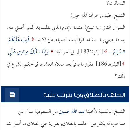
الدهانات؟
الشيخ: طيب, جزاك الله خيراً!
السؤال الثاني: يا شيخ! عندنا الإمام الذي بالمسجد الذي أصلي فيه,
بعدما يصلي بنا العشاء يقرأ آيات الصيام, من الآية:
كُتِبَ عَلَيْكُمُ
الصِّيَامُ ...
[البقرة:183], إلى آخر آية:
وَإِذَا سَأَلَكَ عِبَادِي عَنِّي
[البقرة:186], يقرؤها دائماً بعد صلاة العشاء, فما حكم الشرع في
ذلك؟
الحلف بالطلاق وما يترتب عليه
الشيخ: بالنسبة لأخينا
عبد الله حسين
من السعودية سأل عن
صاحب له يكثر من الحلف بالطلاق, يقول: علي الطلاق ما أفعل كذا