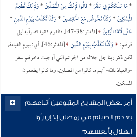
*
مَا سَلَكَكُمْ فِي سَقَرَ
*
قَالُوا لَمْ نَكُ مِنَ الْمُصَلِّينَ
*
وَلَمْ نَكُ نُطْعِمُ
الْمِسْكِينَ
*
وَكُنَّا نَخُوضُ مَعَ الْخَائِضِينَ
*
وَكُنَّا نُكَذِّبُ بِيَوْمِ الدِّينِ
*
حَتَّى أَتَانَا الْيَقِينُ
[المدثر:38-47], فالقوم كانوا كفاراً بدليل
قولهم:
وَكُنَّا نُكَذِّبُ بِيَوْمِ الدِّينِ
[المدثر:46], أي: بيوم القيامة,
لكن ذكر ربنا جل جلاله من الجرائم التي أوجبت دخولهم سقر
-والعياذ بالله- أنهم ما كانوا من المصلين، وما كانوا يطعمون
المسكين.
أمر بعض المشايخ المتبوعين أتباعهم
بعدم الصيام في رمضان إلا إن رأوا
الهلال بأنفسهم