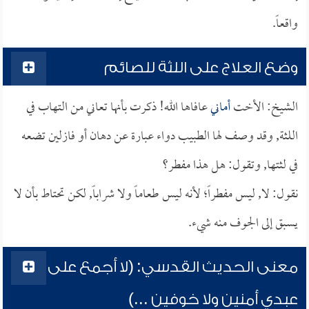
واقعاً.
وضع العلاج على اللثة للصائم
الشيخ: الأخت
أماني
عافاها الله! ذكرت بأنها تعاني من التهاب في
اللثة, وقد وصف لها الطبيب دواء عبارة عن دهان أو فازلين تضعه
في لثتها, وتقول: هل هذا مفطر؟
نقول: لا, ليس مفطراً؛ لأنه ليس طعاماً ولا شراباً, لكن تحتاط بأن لا
يسبق إلى الجوف منه شيء.
معنى الحديث القدسي: (لا أجمع على
عبدي أمنين ولا خوفين ...)