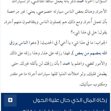
السؤال: أخونا
محمد
ذكر بأنه يعمل سائقاً للتاكسي, أو لسيارات
الأجرة, وهناك بعض الناس سيارته خصوصي, يعني: غير مرخصة
بأن تعمل أُجرة, ومع ذلك هم يحملون الناس ويتقاضون منهم أجرة,
يقول: هل في هذا شيء؟
الجواب: ما في هذا شيء يا أخي! في الحديث: (
دعوا الناس يرزق
الله بعضهم من بعض
), فهذا رزقه على هذا, وهذا رزقه على ذاك,
والأمور تمضي, واعلم يا
محمد
! بأن رزقك لن يأكله غيرك, حتى
يطمئن قلبك, ولو امتلأت الدنيا كلها سيارات أجرة؛ ما هو مقدر
ومكتوب سيأتيك.
زكاة المال الذي حال عليه الحول