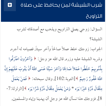
شرب الشيشة لمن يحافظ على صلاة
التراويح
السؤال: زوجي يصلي التراويح ويذهب مع أصدقائه لشرب
الشيشة؟
الجواب: زوجك خلط عملاً صالحاً وآخر سيئاً, فصيامه له أجره,
وشربه الشيشة عليه وزره, قال الله عز وجل:
وَآخَرُونَ اعْتَرَفُوا
بِذُنُوبِهِمْ خَلَطُوا عَمَلًا صَالِحًا وَآخَرَ سَيِّئًا عَسَى اللَّهُ أَنْ يَتُوبَ عَلَيْهِمْ إِنَّ
اللَّهَ غَفُورٌ رَحِيمٌ
[التوبة:102], وقال سبحانه:
فَمَنْ يَعْمَلْ
مِثْقَالَ ذَرَّةٍ خَيْرًا يَرَه
*
وَمَنْ يَعْمَلْ مِثْقَالَ ذَرَّةٍ شَرًّا يَرَه
[الزلزلة:7-
8], فزوجك هذا نسأل الله عز وجل أن يهدينا وإياه والمسلمين,