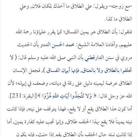
-مع زوجته- ويقول: علي الطلاق ما آخذك لمكان فلان, وعلي
الطلاق ما كذا.
فنقول: بأن الطلاق هو يمين الفساق؛ كما يقرر علماؤنا رحمة الله
عليهم, وأفادنا العلامة الشيخ:
محمد الحسن الددو
بأن الحديث
مروي في سنن
الدارقطني
بأن النبي صلى الله عليه وسلم قال: (
لا
تحلفوا بالطلاق ولا بالعتاق, فإنها أيمان الفساق
), فجعل الإنسان
الطلاق عرضة ليمينه دليل على رقة في ديانته، وضعف في إيمانه؛ لأن
الله عز وجل قال:
وَلا تَتَّخِذُوا آيَاتِ اللَّهِ هُزُوًا
[البقرة:231].
أما كون هذا الطلاق يقع أو لا يقع، فهذا يتوقف على نيته, فإذا كانت
نيته يميناً فلا يقع بهذا الحلف طلاق, وإنما تجب عليه كفارة يمين, أما
إذا كانت نيته حال الحلف بأن الطلاق يقع إذا حنث، فإنه يكون