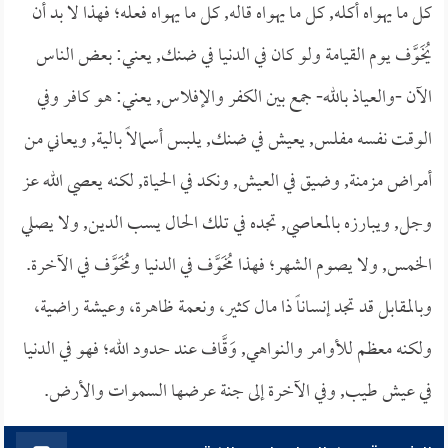
كل ما يهواه أكله, كل ما يهواه قاله, كل ما يهواه فعله؛ فهذا لا بد أن
يُخَوَّف يوم القيامة ولو كان في الدنيا في ضنك, يعني: بعض الناس
الآن -والعياذ بالله- جمع بين الكفر والإفلاس, يعني: هو كافر وفي
الوقت نفسه مفلس, يعيش في ضنك, يلبس أسمالاً بالية, ويعاني من
أمراض مزمنة, وضيق في العيش, ونكد في الحياة, لكنه يعصي الله عز
وجل, ويبارزه بالمعاصي, تجده في تلك الحال يسب الدين, ولا يصلي
الخمس, ولا يصوم الشهر؛ فهذا مُخَوَّف في الدنيا ومُخَوَّف في الآخرة.
وبالمقابل قد تجد إنساناً ذا مال كثير، ونعمة ظاهرة، وعيشة راضية،
ولكنه معظم للأوامر والنواهي, وَقَّاف عند حدود الله؛ فهو في الدنيا
في عيش طيب, وفي الآخرة إلى جنة عرضها السموات والأرض.