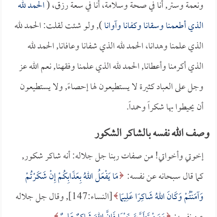
ونعمة وستر, أنا في صحة وسلامة، أنا في سعة رزق، (
الحمد لله
الذي أطعمنا وسقانا وكفانا وآوانا
), ولو شئت لقلت: الحمد لله
الذي علمنا وهدانا، الحمد لله الذي شفانا وعافانا, الحمد لله
الذي أكرمنا وأعطانا, الحمد لله الذي علمنا وفقهنا, نعم الله عز
وجل على العباد كثيرة لا يستطيعون لها إحصاءً, ولا يستطيعون
أن يحيطوا بها شكراً وحمداً.
وصف الله نفسه بالشاكر الشكور
إخوتي وأخواتي! من صفات ربنا جل جلاله: أنه شاكر شكور,
كما قال سبحانه عن نفسه:
مَا يَفْعَلُ اللهُ بِعَذَابِكُمْ إِنْ شَكَرْتُمْ
وَآمَنْتُمْ وَكَانَ اللهُ شَاكِرًا عَلِيمًا
[النساء:147], وقال جل جلاله