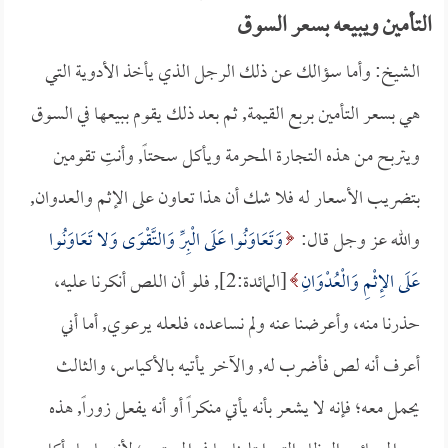
التأمين ويبيعه بسعر السوق
الشيخ: وأما سؤالك عن ذلك الرجل الذي يأخذ الأدوية التي
هي بسعر التأمين بربع القيمة, ثم بعد ذلك يقوم ببيعها في السوق
ويتربح من هذه التجارة المحرمة ويأكل سحتاً, وأنتِ تقومين
بتضريب الأسعار له فلا شك أن هذا تعاون على الإثم والعدوان,
والله عز وجل قال:
وَتَعَاوَنُوا عَلَى الْبِرِّ وَالتَّقْوَى وَلا تَعَاوَنُوا
عَلَى الإِثْمِ وَالْعُدْوَانِ
[المائدة:2], فلو أن اللص أنكرنا عليه،
حذرنا منه، وأعرضنا عنه ولم نساعده، فلعله يرعوي, أما أني
أعرف أنه لص فأضرب له, والآخر يأتيه بالأكياس، والثالث
يحمل معه؛ فإنه لا يشعر بأنه يأتي منكراً أو أنه يفعل زوراً, هذه