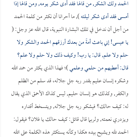
الحمد ولك الشكر, من قالها فقد أدى شكر يومه, ومن قالها إذا
أمسى فقد أدى شكر ليلته
), ما أحرانا أن نكثر من كلمة الحمد
من أجل أن ندخل في تلك البشارة النبوية، قال الله عز وجل: (
يا عيسى! إني باعث أمةً من بعدك أرزقهم الحمد والشكر ولا
حلم ولا علم, قال: يا رب! وكيف ذلك ولا حلم ولا علم؟
قال: أعطيهم من حلمي وعلمي
)؛ فهذا الذي يكثر من حمد الله
وشكره إنسان عليم بقدر ربه جل جلاله، قد سلم من الظلم
والكفر, وكذلك هو إنسان حليم, ليس كذاك الأحمق الذي يقال
له: كيف حالك؟ فيشكو ربه جل جلاله, ويتسخط أقداره
ويزدري نعمته, ولربما قال قائل: كيف حالك يا فلان؟ فيقول:
الحمد لله ويشيح بيده هكذا وكأنه يستكثر هذه الكلمة على الله