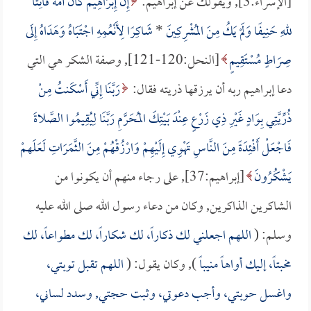
[الإسراء:3], ويقولك عن إبراهيم:
إِنَّ إِبْرَاهِيمَ كَانَ أُمَّةً قَانِتًا
للهِ حَنِيفًا وَلَمْ يَكُ مِنَ المُشْرِكِينَ
*
شَاكِرًا لِأَنْعُمِهِ اجْتَبَاهُ وَهَدَاهُ إِلَى
صِرَاطٍ مُسْتَقِيمٍ
[النحل:120-121], وصفة الشكر هي التي
دعا إبراهيم ربه أن يرزقها ذريته فقال:
رَبَّنَا إِنِّي أَسْكَنتُ مِنْ
ذُرِّيَّتِي بِوَادٍ غَيْرِ ذِي زَرْعٍ عِنْدَ بَيْتِكَ المُحَرَّمِ رَبَّنَا لِيُقِيمُوا الصَّلاةَ
فَاجْعَلْ أَفْئِدَةً مِنَ النَّاسِ تَهْوِي إِلَيْهِمْ وَارْزُقْهُمْ مِنَ الثَّمَرَاتِ لَعَلَهمْ
يَشْكُرُونَ
[إبراهيم:37], على رجاء منهم أن يكونوا من
الشاكرين الذاكرين, وكان من دعاء رسول الله صلى الله عليه
وسلم: (
اللهم اجعلني لك ذكاراً، لك شكاراً، لك مطواعاً، لك
مخبتاً، إليك أواهاً منيباً
), وكان يقول: (
اللهم تقبل توبتي،
واغسل حوبتي، وأجب دعوتي، وثبت حجتي, وسدد لساني،