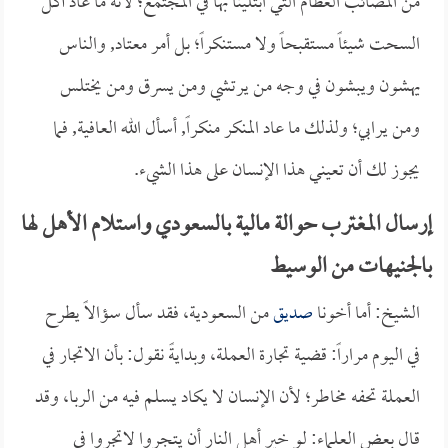
من المصائب العظام التي ابتلينا بها في المجتمع؛ لأنه ما عاد أكل
السحت شيئاً مستقبحاً ولا مستنكراً؛ بل أمر معتاد, والناس
يهشون ويبشون في وجه من يرتشي ومن يسرق ومن يختلس
ومن يرابي؛ ولذلك ما عاد المنكر منكراً, أسأل الله العافية, فما
يجوز لك أن تعيني هذا الإنسان على هذا الشيء.
إرسال المغترب حوالة مالية بالسعودي واستلام الأهل لها
بالجنيهات من الوسيط
الشيخ: أما أخونا
صديق
من السعودية، فقد سأل سؤالاً يطرح
في اليوم مراراً: قضية تجارة العملة، وبدايةً نقول: بأن الاتجار في
العملة تحفه مخاطر؛ لأن الإنسان لا يكاد يسلم فيه من الربا، وقد
قال بعض العلماء: لو خير أهل النار أن يتجروا لاتجروا في