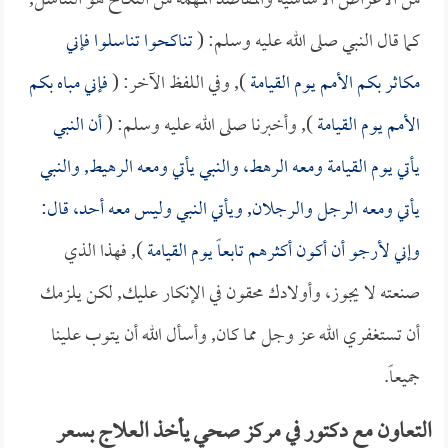
من الأغراض الأساسية والمقاصد المهمة من النكاح هو التناسل,
كما قال النبي صلى الله عليه وسلم: (
تناكحوا تناسلوا فإني
مكاثر بكم الأمم يوم القيامة
), وفي اللفظ الآخر: (
فإني مباه بكم
الأمم يوم القيامة
), وأخبرنا صلى الله عليه وسلم: (
أن النبي
يأتي يوم القيامة ومعه الرهط، والنبي يأتي ومعه الرهيط, والنبي
يأتي ومعه الرجل والرجلان, ويأتي النبي وليس معه أحد، قال:
وإني لأرجو أن أكون أكثرهم تابعاً يوم القيامة
), فهذا الذي
صنعته لا يجوز، وأولادك محقون في الإنكار عليك, لكن يلزمك
أن تستغفري الله عز وجل مما كان, وأسأل الله أن يتوب علينا
جميعاً.
التعاون مع دكتور في مركز صحي يأخذ العلاج بسعر