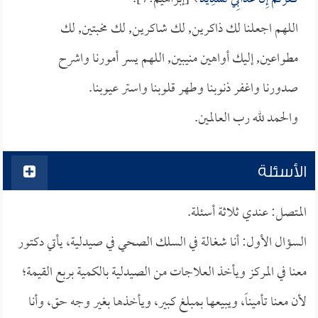
اللهم اجعلنا لك ذاكرين, لك شاكرين, لك مخبتين, لك
مطواعين, إليك أواهين منيبين, اللهم يسر أمورنا واشرح
صدورنا واغفر ذنوبنا وطهر قلوبنا واستر عيوبنا.
والحمد لله رب العالمين.
الأسئلة
المتصل: عندي ثلاثة أسئلة.
السؤال الأول: أنا شغالة في السلك الصحي في صيدلية، يأتي دكتور
معنا في المركز ويأخذ العلاجات من الصيدلية بالكمية بربع القيمة؛
لأن معنا تأميناً، ويبيعها بمبلغ كبير، ويأخذها بغير وجه حق، وأنا