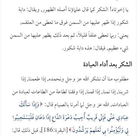
يا إخوتاه! الشكر كما قال علماؤنا أصله الظهور, ويقال: دابة
شكور إذا ظهر عليها من السمن فوق ما تعطى من العلف,
يعني: ربما تعطى علفاً قليلاً، ثم بعد ذلك يظهر عليها من السمن
شيء عظيم, فيقال: هذه دابة شكور.
الشكر بعد أداء العبادة
مطلوب منا أن نشكر الله عز وجل ونحمده, إذا طعمنا, إذا
شربنا, إذا نمنا, إذا قمنا, إذا وفقنا لطاعة من الطاعات لعبادة من
العبادات, الله عز وجل لما أمرنا بالصيام قال:
وَإِذَا سَأَلَكَ
عِبَادِي عَنِّي فَإِنِّي قَرِيبٌ أُجِيبُ دَعْوَةَ الدَّاعِ إِذَا دَعَانِ فَلْيَسْتَجِيبُوا
لِي وَلْيُؤْمِنُوا بِي لَعَلَهمْ يَرْشُدُونَ
[البقرة:186], قبل ذلك قال: