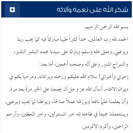
شكر الله على نعمه وآلائه
بسم الله الرحمن الرحيم.
الحمد لله رب العالمين, حمداً كثيراً طيباً مباركاً فيه كما يحب ربنا
ويرضى, وصلى الله وسلم وبارك على سيدنا محمد البشير النذير،
والسراج المنير, وعلى آله وصحبه أجمعين، أما بعد:
إخوتي وأخواتي! سلام الله عليكم ورحمته وبركاته, ومرحباً بكم في
ديوان الافتاء, أسأل الله عز وجل أن يجمعنا على الخير مرةً بعد مرة,
وأن يعلمنا علماً نافعاً ويرزقنا عملاً صالحاً، ويوفقنا لما يحب ويرضى,
ويستعملنا جميعاً في طاعته إنه خير المسئولين، وخير المعطين، وأرحم
الراحمين، وأكرم الأكرمين.