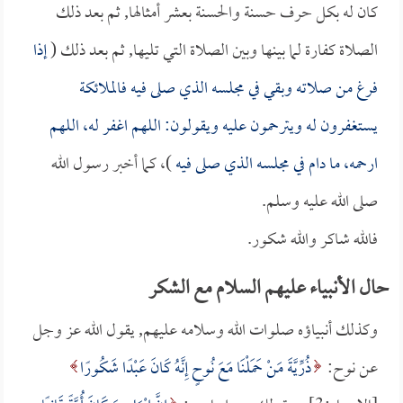
كان له بكل حرف حسنة والحسنة بعشر أمثالها, ثم بعد ذلك
الصلاة كفارة لما بينها وبين الصلاة التي تليها, ثم بعد ذلك (
إذا
فرغ من صلاته وبقي في مجلسه الذي صلى فيه فالملائكة
يستغفرون له ويترحمون عليه ويقولون: اللهم اغفر له، اللهم
ارحمه، ما دام في مجلسه الذي صلى فيه
)، كما أخبر رسول الله
صلى الله عليه وسلم.
فالله شاكر والله شكور.
حال الأنبياء عليهم السلام مع الشكر
وكذلك أنبياؤه صلوات الله وسلامه عليهم, يقول الله عز وجل
عن نوح:
ذُرِّيَّةَ مَنْ حَمَلْنَا مَعَ نُوحٍ إِنَّهُ كَانَ عَبْدًا شَكُورًا