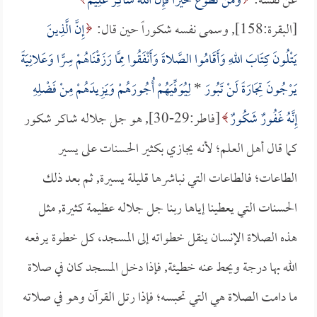
عن نفسه:
وَمَنْ تَطَوَّعَ خَيْرًا فَإِنَّ اللهَ شَاكِرٌ عَلِيمٌ
[البقرة:158], وسمى نفسه شكوراً حين قال:
إِنَّ الَّذِينَ
يَتْلُونَ كِتَابَ اللهِ وَأَقَامُوا الصَّلاةَ وَأَنْفَقُوا مِمَّا رَزَقْنَاهُمْ سِرًّا وَعَلانِيَةً
يَرْجُونَ تِجَارَةً لَنْ تَبُورَ
*
لِيُوَفِّيَهُمْ أُجُورَهُمْ وَيَزِيدَهُمْ مِنْ فَضْلِهِ
إِنَّهُ غَفُورٌ شَكُورٌ
[فاطر:29-30], هو جل جلاله شاكر شكور
كما قال أهل العلم؛ لأنه يجازي بكثير الحسنات على يسير
الطاعات؛ فالطاعات التي نباشرها قليلة يسيرة, ثم بعد ذلك
الحسنات التي يعطينا إياها ربنا جل جلاله عظيمة كثيرة, مثل
هذه الصلاة الإنسان ينقل خطواته إلى المسجد، كل خطوة يرفعه
الله بها درجة ويحط عنه خطيئة, فإذا دخل المسجد كان في صلاة
ما دامت الصلاة هي التي تحبسه؛ فإذا رتل القرآن وهو في صلاته