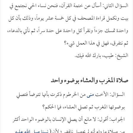
السؤال الثاني: أسأل عن ختمة القرآن، فنحن نساء الحي نجتمع في
بيت ونكمل قراءة المصحف في كل خمسة عشر يوماً، وذلك بأن كل
واحدة تمسك جزءاً ونقرأ كل واحدة على حدة سراً، ثم نأتي بالدعاء،
ثم نتفرق، فهل في هذا العمل شيء؟
الشيخ: طيب، بارك الله فيك.
صلاة المغرب والعشاء بوضوء واحد
السؤال: الأخت
منى
من الخرطوم ذكرت بأنها تتوضأ فتصلي
بوضوئها المغرب ثم تصلي العشاء، فما الحكم؟
الجواب: أقول: لا مانع أن يصلي الإنسان بالوضوء الواحد أكثر
من صلاة ما دام أنه لم يحصل ناقض؛ لأن (
نبينا صلى الله عليه