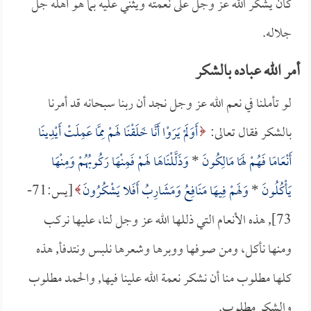
كان يشكر الله عز وجل على نعمته ويثني عليه بما هو أهله جل
جلاله.
أمر الله عباده بالشكر
لو تأملنا في نعم الله عز وجل نجد أن ربنا سبحانه قد أمرنا
بالشكر فقال تعالى:
أَوَلَمْ يَرَوْا أَنَّا خَلَقْنَا لَهمْ مِمَّا عَمِلَتْ أَيْدِينَا
أَنْعَامًا فَهُمْ لَهَا مَالِكُونَ
*
وَذَلَّلْنَاهَا لَهمْ فَمِنْهَا رَكُوبُهُمْ وَمِنْهَا
يَأْكُلُونَ
*
وَلَهمْ فِيهَا مَنَافِعُ وَمَشَارِبُ أَفَلا يَشْكُرُونَ
[يس:71-
73], هذه الأنعام التي ذللها الله عز وجل لنا، عليها نركب
ومنها نأكل، ومن صوفها ووبرها وشعرها نلبس ونتدفأ, هذه
كلها مطلوب منا أن نشكر نعمة الله علينا فيها, والحمد مطلوب
والشكر مطلوب.