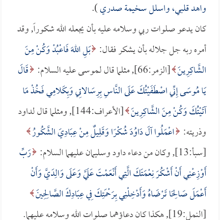
واهد قلبي، واسلل سخيمة صدري
).
كان يدعو صلوات ربي وسلامه عليه بأن يجعله الله شكوراً, وقد
أمره ربه جل جلاله بأن يشكر فقال:
بَلِ اللهَ فَاعْبُدْ وَكُنْ مِنَ
الشَّاكِرِينَ
[الزمر:66], مثلما قال لـموسى عليه السلام:
قَالَ
يَا مُوسَى إِنِّي اصْطَفَيْتُكَ عَلَى النَّاسِ بِرِسَالاتِي وَبِكَلامِي فَخُذْ مَا
آتَيْتُكَ وَكُنْ مِنَ الشَّاكِرِينَ
[الأعراف:144], ومثلما قال لداود
وذريته:
اعْمَلُوا آلَ دَاوُدَ شُكْرًا وَقَلِيلٌ مِنْ عِبَادِيَ الشَّكُورُ
[سبأ:13], وكان من دعاء داود وسليمان عليهما السلام:
رَبِّ
أَوْزِعْنِي أَنْ أَشْكُرَ نِعْمَتَكَ الَّتِي أَنْعَمْتَ عَلَيَّ وَعَلَى وَالِدَيَّ وَأَنْ
أَعْمَلَ صَالِحًا تَرْضَاهُ وَأَدْخِلْنِي بِرَحْمَتِكَ فِي عِبَادِكَ الصَّالِحِينَ
[النمل:19], هكذا كان دعاؤهما صلوات الله وسلامه عليهما.