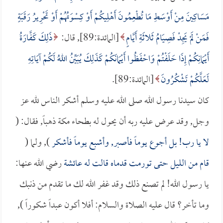
مَسَاكِينَ مِنْ أَوْسَطِ مَا تُطْعِمُونَ أَهْلِيكُمْ أَوْ كِسْوَتُهُمْ أَوْ تَحْرِيرُ رَقَبَةٍ
فَمَنْ لَمْ يَجِدْ فَصِيَامُ ثَلاثَةِ أَيَّامٍ
[المائدة:89], قال:
ذَلِكَ كَفَّارَةُ
أَيْمَانِكُمْ إِذَا حَلَفْتُمْ وَاحْفَظُوا أَيْمَانَكُمْ كَذَلِكَ يُبَيِّنُ اللهُ لَكُمْ آيَاتِهِ
لَعَلَّكُمْ تَشْكُرُونَ
[المائدة:89].
كان سيدنا رسول الله صلى الله عليه وسلم أشكر الناس لله عز
وجل, وقد عرض عليه ربه أن يحول له بطحاء مكة ذهباً, فقال: (
لا يا رب! بل أجوع يوماً فأصبر, وأشبع يوماً فأشكر
), ولما (
قام من الليل حتى تورمت قدماه قالت له
عائشة
رضي الله عنها:
يا رسول الله! لم تصنع ذلك وقد غفر الله لك ما تقدم من ذنبك
وما تأخر؟ قال عليه الصلاة والسلام: أفلا أكون عبداً شكوراً ),