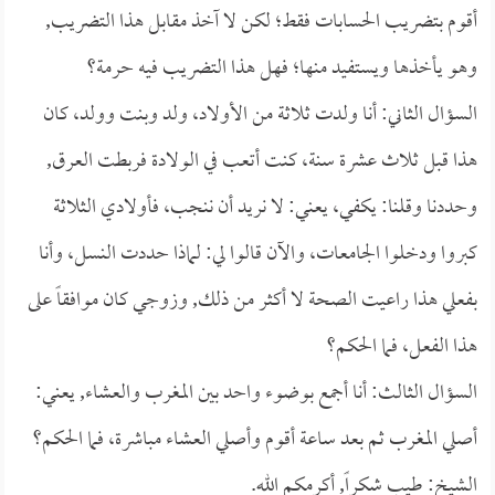
أقوم بتضريب الحسابات فقط؛ لكن لا آخذ مقابل هذا التضريب,
وهو يأخذها ويستفيد منها؛ فهل هذا التضريب فيه حرمة؟
السؤال الثاني: أنا ولدت ثلاثة من الأولاد، ولد وبنت وولد، كان
هذا قبل ثلاث عشرة سنة، كنت أتعب في الولادة فربطت العرق,
وحددنا وقلنا: يكفي، يعني: لا نريد أن ننجب، فأولادي الثلاثة
كبروا ودخلوا الجامعات، والآن قالوا لي: لماذا حددت النسل، وأنا
بفعلي هذا راعيت الصحة لا أكثر من ذلك, وزوجي كان موافقاً على
هذا الفعل، فما الحكم؟
السؤال الثالث: أنا أجمع بوضوء واحد بين المغرب والعشاء, يعني:
أصلي المغرب ثم بعد ساعة أقوم وأصلي العشاء مباشرة، فما الحكم؟
الشيخ: طيب شكراً, أكرمكم الله.