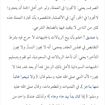
الصرف, يعني: لاتجروا في العملة, ولو خير أهل الجنة أن يتجروا
لاتجروا في الخز, أي: في الأقمشة, فالمقصود بأن تجارة العملة هذه
كثير من الناس لا يتقيد فيها بالضابط الشرعي.
يا
صديق
! اعلم بأن بيع الريالات بالجنيهات لا حرج فيه بشرط
التقابض في مجلس العقد, بمعنى: أنه لا يجوز النسأ, ولا يجوز
التأخير؛ يعني: أن تأخذ الريالات في السعودية، ثم تقوم بتسليم
الجنيهات السودانية لأهل ذلك الرجل غداً أو بعد غد, هذا لا
يجوز؛ لأن النبي صلى الله عليه وسلم قال: (
ولا تبيعوا غائباً
منها بناجز
), في الثمنيات والمطعومات، وقال صلى الله عليه
وسلم: (
إذا كان يداً بيد هاء وهاء
)؛ ولذلك عندك واحد من