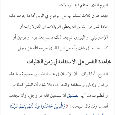
اليوم الذي استلم فيه الريالات.
فهذه طرق ثلاث نسلم بها من الوقوع في الربا, أما ما جرت عليه
عادة كثير من الناس أنه يعطي الريالات أو الدولارات أو
الإسترليني أو اليورو, ثم بعد ذلك يسلم بعد يوم أو يومين أو
كذا, هذا ما في شك بأنه من الربا الذي حرمه الله عز وجل.
مجاهدة النفس على الاستقامة في زمن التقلبات
الشيخ: أما قولك: بأن الإنسان في هذه الدنيا بين معصية وطاعة،
وإقبال وإدبار, واستقامة وانحراف، فلا شك أن البشر كذلك,
والمطلوب منا أيها
الصديق
أن نستعين الله عز وجل، وأن نجاهد
أنفسنا وقد قال سبحانه:
وَالَّذِينَ جَاهَدُوا فِينَا لَنَهْدِيَنَّهُمْ سُبُلَنَا