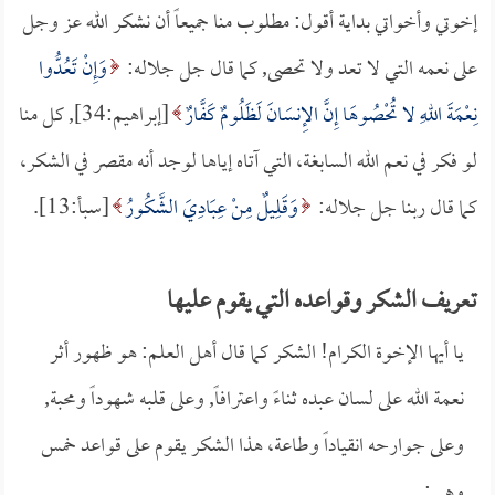
إخوتي وأخواتي بداية أقول: مطلوب منا جميعاً أن نشكر الله عز وجل
على نعمه التي لا تعد ولا تحصى, كما قال جل جلاله:
وَإِنْ تَعُدُّوا
نِعْمَةَ اللهِ لا تُحْصُوهَا إِنَّ الإِنسَانَ لَظَلُومٌ كَفَّارٌ
[إبراهيم:34], كل منا
لو فكر في نعم الله السابغة، التي آتاه إياها لوجد أنه مقصر في الشكر،
كما قال ربنا جل جلاله:
وَقَلِيلٌ مِنْ عِبَادِيَ الشَّكُورُ
[سبأ:13].
تعريف الشكر وقواعده التي يقوم عليها
يا أيها الإخوة الكرام! الشكر كما قال أهل العلم: هو ظهور أثر
نعمة الله على لسان عبده ثناءً واعترافاً, وعلى قلبه شهوداً ومحبة,
وعلى جوارحه انقياداً وطاعة، هذا الشكر يقوم على قواعد خمس
وهي: