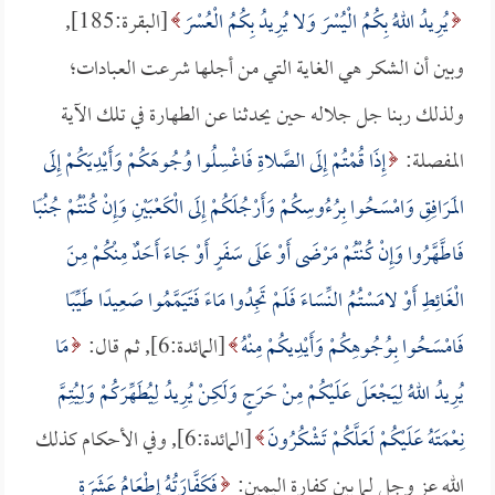
يُرِيدُ اللهُ بِكُمُ الْيُسْرَ وَلا يُرِيدُ بِكُمُ الْعُسْرَ
[البقرة:185],
وبين أن الشكر هي الغاية التي من أجلها شرعت العبادات؛
ولذلك ربنا جل جلاله حين يحدثنا عن الطهارة في تلك الآية
المفصلة:
إِذَا قُمْتُمْ إِلَى الصَّلاةِ فَاغْسِلُوا وُجُوهَكُمْ وَأَيْدِيَكُمْ إِلَى
المَرَافِقِ وَامْسَحُوا بِرُءُوسِكُمْ وَأَرْجُلَكُمْ إِلَى الْكَعْبَيْنِ وَإِنْ كُنْتُمْ جُنُبًا
فَاطَّهَّرُوا وَإِنْ كُنْتُمْ مَرْضَى أَوْ عَلَى سَفَرٍ أَوْ جَاءَ أَحَدٌ مِنْكُمْ مِنَ
الْغَائِطِ أَوْ لامَسْتُمُ النِّسَاءَ فَلَمْ تَجِدُوا مَاءً فَتَيَمَّمُوا صَعِيدًا طَيِّبًا
فَامْسَحُوا بِوُجُوهِكُمْ وَأَيْدِيكُمْ مِنْهُ
[المائدة:6], ثم قال:
مَا
يُرِيدُ اللهُ لِيَجْعَلَ عَلَيْكُمْ مِنْ حَرَجٍ وَلَكِنْ يُرِيدُ لِيُطَهِّرَكُمْ وَلِيُتِمَّ
نِعْمَتَهُ عَلَيْكُمْ لَعَلَّكُمْ تَشْكُرُونَ
[المائدة:6], وفي الأحكام كذلك
الله عز وجل لما بين كفارة اليمين:
فَكَفَّارَتُهُ إِطْعَامُ عَشَرَةِ