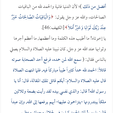
أفضل من ذلك
)؛ لأن الدنيا فانية والحمد لله من الباقيات
الصالحات، والله عز وجل يقول:
وَالْبَاقِيَاتُ الصَّالِحَاتُ خَيْرٌ
عِنْدَ رَبِّكَ ثَوَابًا وَخَيْرٌ أَمَلًا
[الكهف:46].
يا إخوتاه! ما أطيب هذه الكلمة وما أعظمها, ما أعظم أجرها
وثوابها عند الله عز وجل, كان نبينا عليه الصلاة والسلام يصلي
بالناس فقال: (
سمع الله لمن حمده، فرفع أحد الصحابة صوته
قائلاً: الحمد لله حمداً كثيراً طيباً مباركاً فيه, فلما انتهت الصلاة
قال عليه الصلاة والسلام: أيكم قائل تلك المقالة، قال: أنا يا
رسول الله! قال: والذي نفسي بيده لقد رأيت بضعة وثلاثين
ملكاً يبتدرونها -يتزاحمون عليها- أيهم يرفعها إلى الله, وإن عبداً
قال: يا رب! لك الحمد كما ينبغي لجلال وجهك وعظيم