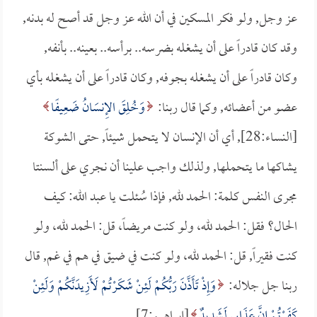
عز وجل, ولو فكر المسكين في أن الله عز وجل قد أصح له بدنه,
وقد كان قادراً على أن يشغله بضرسه.. برأسه.. بعينه.. بأنفه,
وكان قادراً على أن يشغله بجوفه, وكان قادراً على أن يشغله بأي
عضو من أعضائه, وكما قال ربنا:
وَخُلِقَ الإِنسَانُ ضَعِيفًا
[النساء:28], أي أن الإنسان لا يتحمل شيئاً, حتى الشوكة
يشاكها ما يتحملها, ولذلك واجب علينا أن نجري على ألسنتا
مجرى النفس كلمة: الحمد لله, فإذا سُئلت يا عبد الله: كيف
الحال؟ فقل: الحمد لله، ولو كنت مريضاً، قل: الحمد لله، ولو
كنت فقيراً, قل: الحمد لله، ولو كنت في ضيق في هم في غم, قال
ربنا جل جلاله:
وَإِذْ تَأَذَّنَ رَبُّكُمْ لَئِنْ شَكَرْتُمْ لَأَزِيدَنَّكُمْ وَلَئِنْ
كَفَرْتُمْ إِنَّ عَذَابِي لَشَدِيدٌ
[إبراهيم:7].