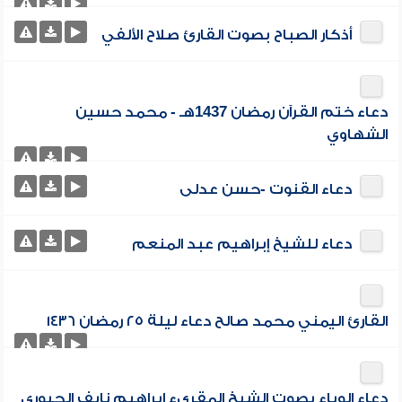
أذكار الصباح بصوت القارئ صلاح الألفي
دعاء ختم القرآن رمضان 1437هـ - محمد حسين
الشهاوي
دعاء القنوت -حسن عدلى
دعاء للشيخ إبراهيم عبد المنعم
القارئ اليمني محمد صالح دعاء ليلة ٢٥ رمضان ١٤٣٦
دعاء الوباء بصوت الشيخ المقرىء إبراهيم نايف الجبوري