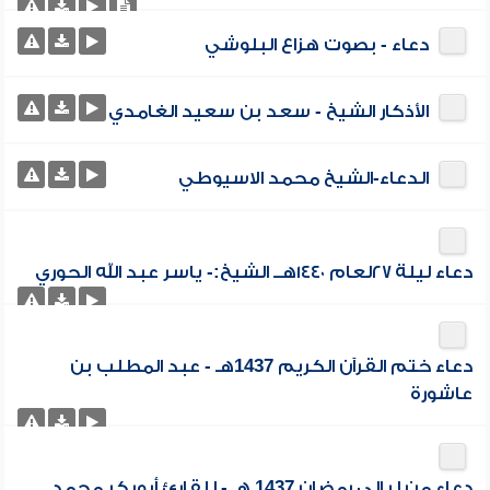
دعاء - بصوت هزاع البلوشي
الأذكار الشيخ - سعد بن سعيد الغامدي
الدعاء-الشيخ محمد الاسيوطي
دعاء ليلة ٢٧لعام ١٤٤٠هــ الشيخ:- ياسر عبد الله الحوري
دعاء ختم القرآن الكريم 1437هـ - عبد المطلب بن
عاشورة
دعاء من ليالي رمضان 1437 هـ - للقارئ أبوبكر محمد