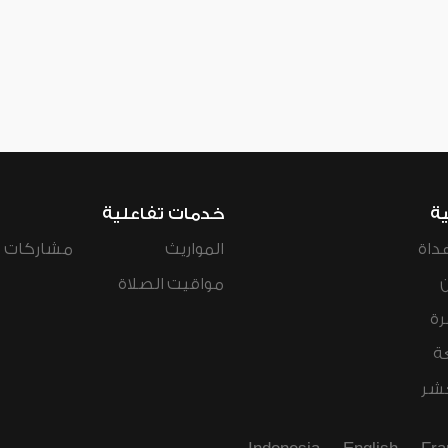
ية
خدمات تفاعلية
داة
المواريث
مشاركات ال
مواقيت الصلاة
رة
ة
عشر