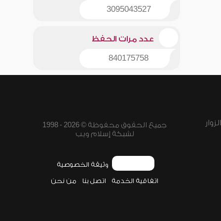
3095043527
عدد مرات الحفظ
840175758
زوار
جميع الحقوق محفوظة © 2026 - 1998
لشبكة إسلام ويب
وثيقة الخصوصية
اتفاقية الخدمة
اتصل بنا
من نحن