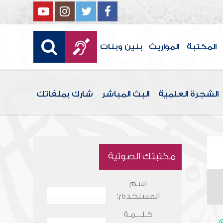
المكتبة
المواريث
بنين وبنات
الشجرة العلمية
البث المباشر
شارك بملفاتك
مكتبتك الصوتية
اسم
المستخدم:
كـلـــمـة