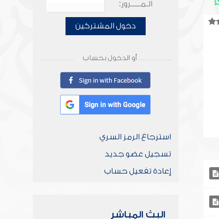
الـمـــــرور:
دخول المشتركين
أو الدخول بحساب
استرجاع الرمز السري
تسجيل عضو جديد
إعادة تفعيل حساب
البث المباشر