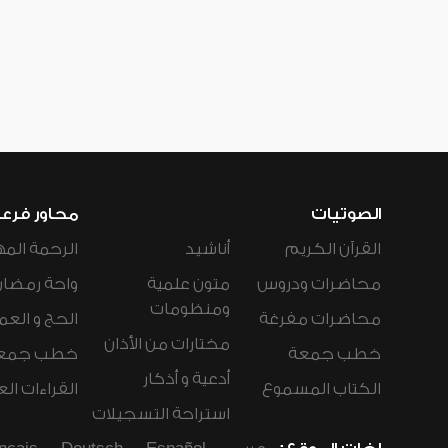
الصوتيات
محاور فرع
القرآن الكريم
أناشيد
الرحمة المه
محاضرات ودروس
متون علمية
واحة رمضان
ومنظومات
محاضرات مفرغة
الحج و العم
مختارات من الأذان
خطب جمعة
خطب جمع
أدعية و أذكار
الكتاب المسموع
القراءات ال
استراحة التسجيلات