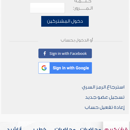
كـلـــمـة
الـمـــــرور:
دخول المشتركين
أو الدخول بحساب
استرجاع الرمز السري
تسجيل عضو جديد
إعادة تفعيل حساب
قرآن كريم
محاضرات
محاضرات
خطب
أناشيد