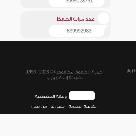
3095028751
عدد مرات الحفظ
839992983
زوار
جميع الحقوق محفوظة © 2026 - 1998
لشبكة إسلام ويب
وثيقة الخصوصية
اتفاقية الخدمة
اتصل بنا
من نحن