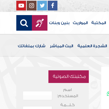
المكتبة
المواريث
بنين وبنات
الشجرة العلمية
البث المباشر
شارك بملفاتك
مكتبتك الصوتية
اسم
المستخدم:
كـلـــمـة