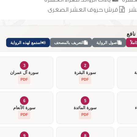
شر
فرش حروف العشر الصغرى
نافع
لاً
أصول الرواية
التعريف بالمصحف
استمع لهذه الرواية
3
2
ة
سورة البقرة
سورة آل عمران
PDF
PDF
6
5
ء
سورة المائدة
سورة الأنعام
PDF
PDF
9
8