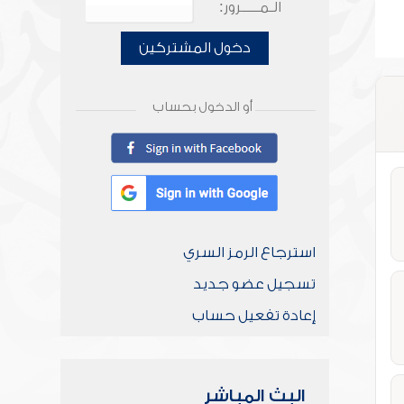
الـمـــــرور:
دخول المشتركين
أو الدخول بحساب
استرجاع الرمز السري
تسجيل عضو جديد
إعادة تفعيل حساب
البث المباشر