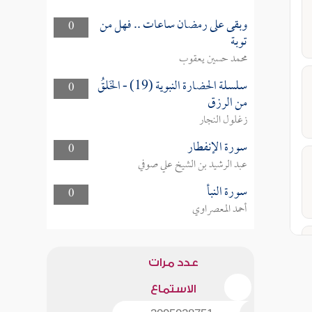
وبقى على رمضان ساعات .. فهل من
0
توبة
محمد حسين يعقوب
سلسلة الحضارة النبوية (19) - الخَلقُ
0
من الرزق
زغلول النجار
سورة الإنفطار
0
عبد الرشيد بن الشيخ علي صوفي
سورة النبأ
0
أحمد المعصراوي
عدد مرات
الاستماع