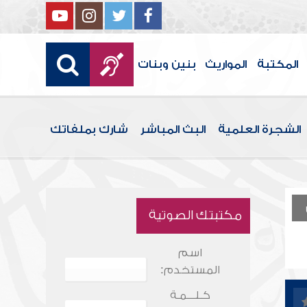
المكتبة
المواريث
بنين وبنات
الشجرة العلمية
البث المباشر
شارك بملفاتك
مكتبتك الصوتية
اسم
المستخدم:
كـلـــمـة