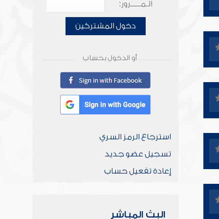
الـمـــــرور:
دخول المشتركين
أو الدخول بحساب
استرجاع الرمز السري
تسجيل عضو جديد
إعادة تفعيل حساب
البث المباشر