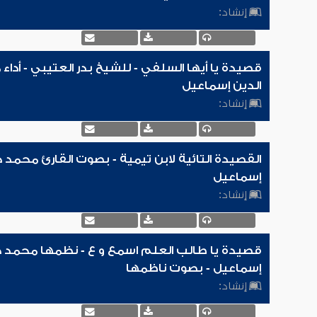
إنشاد:
قصيدة يا أيها السلفي - للشيخ بدر العتيبي - أدا
الدين إسماعيل
إنشاد:
القصيدة التائية لابن تيمية - بصوت القارئ محمد 
إسماعيل
إنشاد:
قصيدة يا طالب العلم اسمع و ع - نظمها محمد ح
إسماعيل - بصوت ناظمها
إنشاد: