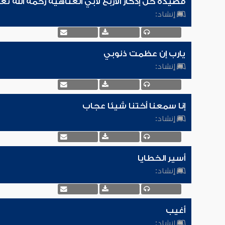
قصيدة خل إدكار الأربع لأبي العتاهية رحمه الله تع
إنشاد:
يارب إن عظمت ذنوبي
إنشاد:
إنا سمعنا أختنا شيئا عجاب
إنشاد:
أسير الخطايا
إنشاد:
أغيب
إنشاد: