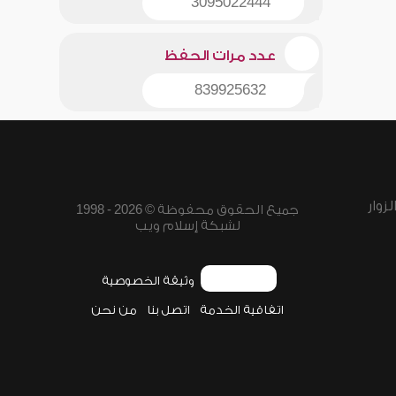
3095022444
عدد مرات الحفظ
839925632
زوار
جميع الحقوق محفوظة © 2026 - 1998
لشبكة إسلام ويب
وثيقة الخصوصية
اتفاقية الخدمة
اتصل بنا
من نحن