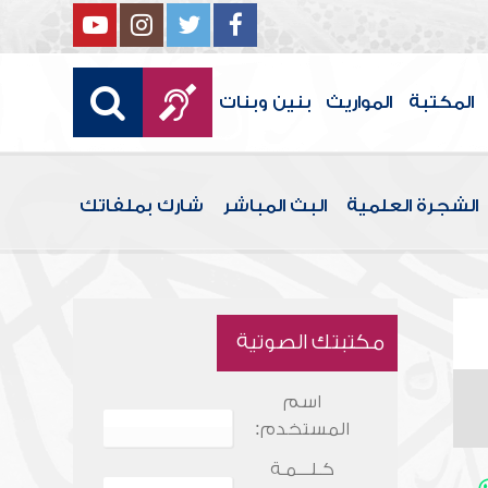
المكتبة
المواريث
بنين وبنات
الشجرة العلمية
البث المباشر
شارك بملفاتك
مكتبتك الصوتية
اسم
المستخدم:
كـلـــمـة