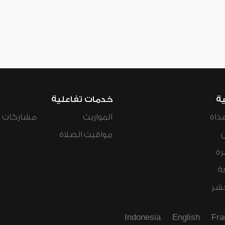
ية
خدمات تفاعلية
داة
المواريث
مشاركات ال
مواقيت الصلاة
رة
ة
عشر
Indonesia
English
Fra