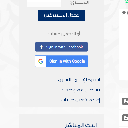
الـمـــــرور:
دخول المشتركين
أو الدخول بحساب
استرجاع الرمز السري
تسجيل عضو جديد
إعادة تفعيل حساب
البث المباشر