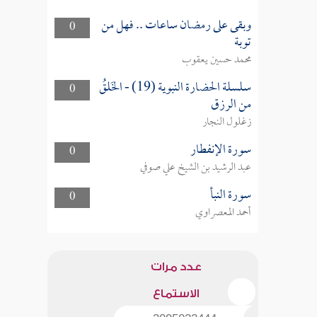
وبقى على رمضان ساعات .. فهل من
0
توبة
محمد حسين يعقوب
سلسلة الحضارة النبوية (19) - الخَلقُ
0
من الرزق
زغلول النجار
سورة الإنفطار
0
عبد الرشيد بن الشيخ علي صوفي
سورة النبأ
0
أحمد المعصراوي
عدد مرات
الاستماع