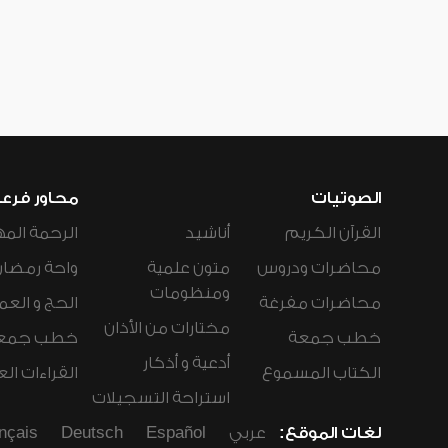
الصوتيات
محاور فرع
القرآن الكريم
أناشيد
الرحمة المه
محاضرات ودروس
متون علمية
واحة رمضان
ومنظومات
محاضرات مفرغة
الحج و العم
مختارات من الأذان
خطب جمعة
خطب جمع
أدعية و أذكار
الكتاب المسموع
القراءات ال
استراحة التسجيلات
لغات الموقع:
عربي
Español
Deutsch
nçais