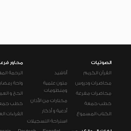
الصوتيات
محاور فرع
القرآن الكريم
أناشيد
الرحمة المه
محاضرات ودروس
متون علمية
واحة رمضان
ومنظومات
محاضرات مفرغة
الحج و العم
مختارات من الأذان
خطب جمعة
خطب جمع
أدعية و أذكار
الكتاب المسموع
القراءات ال
استراحة التسجيلات