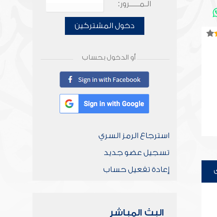
الـمـــــرور:
دخول المشتركين
أو الدخول بحساب
استرجاع الرمز السري
تسجيل عضو جديد
إعادة تفعيل حساب
البث المباشر