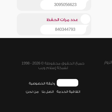
3095056623
عدد مرات الحفظ
840344793
زوار
جميع الحقوق محفوظة © 2026 - 1998
لشبكة إسلام ويب
وثيقة الخصوصية
اتفاقية الخدمة
اتصل بنا
من نحن