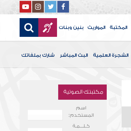
المكتبة
المواريث
بنين وبنات
الشجرة العلمية
البث المباشر
شارك بملفاتك
مكتبتك الصوتية
اسم
المستخدم:
كـلـــمـة