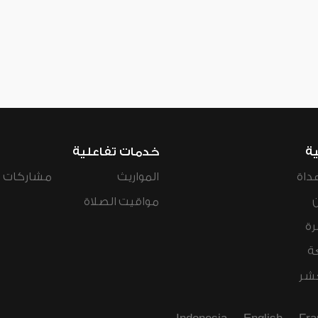
ية
خدمات تفاعلية
داة
المواريث
مشاركات ال
مواقيت الصلاة
رة
ة
عشر