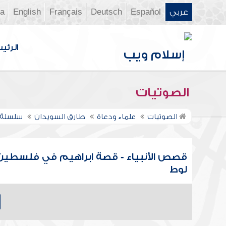
عربي
Español
Deutsch
Français
English
ia
الرئي
الصوتيات
الصوتيات
علماء ودعاة
طارق السويدان
سلسلة 
قصص الأنبياء - قصة ابراهيم في فلسطين
لوط