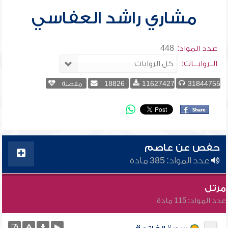
مشاري راشد العفاسي
عدد المواد:
448
الــروايـــات:
31844755
11627427
18826
مفضلة
حفص عن عاصم
عدد المواد: 385 مادة
مرتل
عدد المواد: 115 مادة