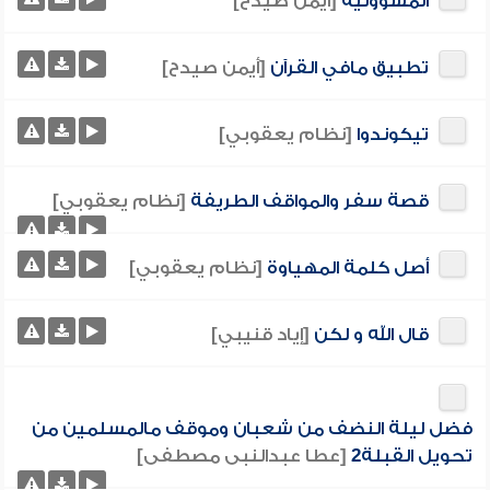
المسؤولية
[أيمن صيدح]
تطبيق مافي القرآن
[أيمن صيدح]
تيكوندوا
[نظام يعقوبي]
قصة سفر والمواقف الطريفة
[نظام يعقوبي]
أصل كلمة المهياوة
[نظام يعقوبي]
قال الله و لكن
[إياد قنيبي]
فضل ليلة النضف من شعبان وموقف مالمسلمين من
تحويل القبلة2
[عطا عبدالنبى مصطفى]