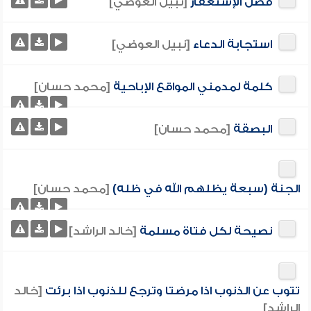
فضل الإستغفار
[نبيل العوضي]
استجابة الدعاء
[نبيل العوضي]
كلمة لمدمني المواقع الإباحية
[محمد حسان]
البصقة
[محمد حسان]
الجنة (سبعة يظلهم الله في ظله)
[محمد حسان]
نصيحة لكل فتاة مسلمة
[خالد الراشد]
تتوب عن الذنوب اذا مرضتا وترجع للذنوب اذا برئت
[خالد
الراشد]