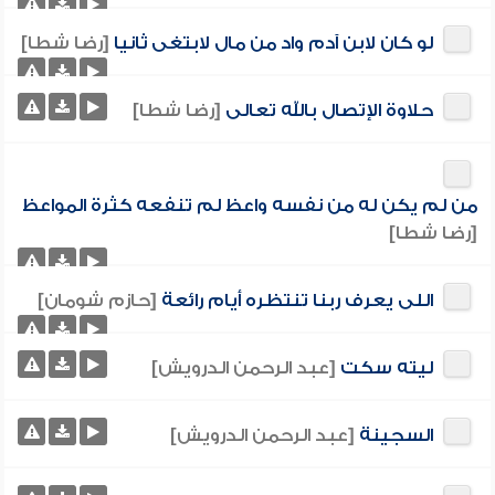
لو كان لابن آدم واد من مال لابتغى ثانيا
[رضا شطا]
حلاوة الإتصال بالله تعالى
[رضا شطا]
من لم يكن له من نفسه واعظ لم تنفعه كثرة المواعظ
[رضا شطا]
اللى يعرف ربنا تنتظره أيام رائعة
[حازم شومان]
ليته سكت
[عبد الرحمن الدرويش]
السجينة
[عبد الرحمن الدرويش]