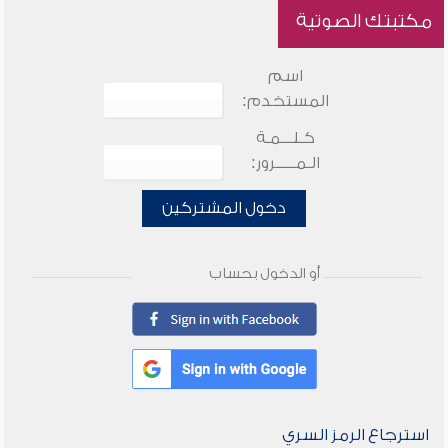
مكتبتك الصوتية
اسم
المستخدم:
كـلـــمـة
الـمـــــرور:
دخول المشتركين
أو الدخول بحساب
استرجاع الرمز السري