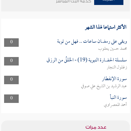
خدمة البث المباشر
الأكثر استماعا لهذا الشهر
وبقى على رمضان ساعات .. فهل من توبة
0
محمد حسين يعقوب
سلسلة الحضارة النبوية (19) - الخَلقُ من الرزق
0
زغلول النجار
سورة الإنفطار
0
عبد الرشيد بن الشيخ علي صوفي
سورة النبأ
0
أحمد المعصراوي
عدد مرات