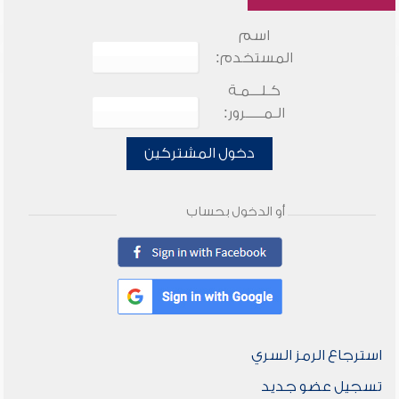
اسم
المستخدم:
كـلـــمـة
الـمـــــرور:
دخول المشتركين
أو الدخول بحساب
استرجاع الرمز السري
تسجيل عضو جديد