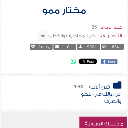
مختار ممو
عدد المواد :
26
التــصنـيــف:
834
9321
0
مفضلة
شرح ألفية
26
ابن مالك في النحو
والصرف
مكتبتك الصوتية