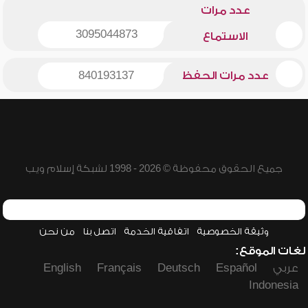
عدد مرات
3095044873
الاستماع
عدد مرات الحفظ
840193137
جميع الحقوق محفوظة © 2026 - 1998 لشبكة إسلام ويب
وثيقة الخصوصية
اتفاقية الخدمة
اتصل بنا
من نحن
لغات الموقع:
عربي
Español
Deutsch
Français
English
Indonesia