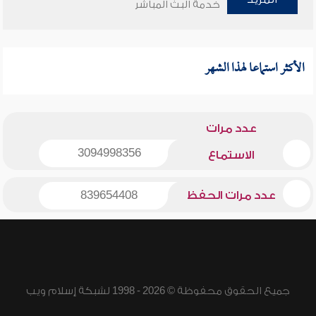
خدمة البث المباشر
الأكثر استماعا لهذا الشهر
عدد مرات
3094998356
الاستماع
عدد مرات الحفظ
839654408
جميع الحقوق محفوظة © 2026 - 1998 لشبكة إسلام ويب