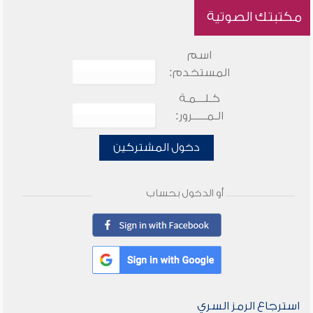
مكتبتك الصوتية
اسم
المستخدم:
كـلـــمـة
الـمـــــرور:
دخول المشتركين
أو الدخول بحساب
استرجاع الرمز السري