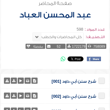
صفحة المحاضر
عبد المحسن العباد
عدد المواد :
598
التــصنـيــف:
758089
1722178
52
مفضلة
شرح سنن أبي داود [001]
شرح سنن أبي داود [002]