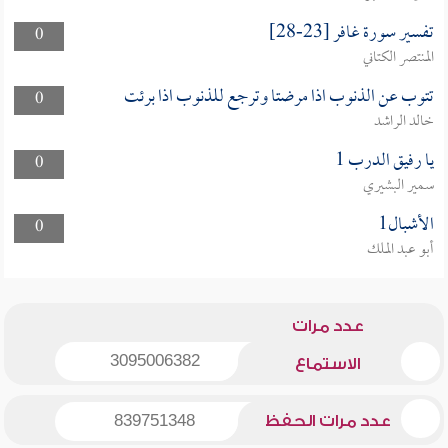
تفسير سورة غافر [23-28]
0
المنتصر الكتاني
تتوب عن الذنوب اذا مرضتا وترجع للذنوب اذا برئت
0
خالد الراشد
يا رفيق الدرب 1
0
سمير البشيري
الأشبال1
0
أبو عبد الملك
عدد مرات
3095006382
الاستماع
عدد مرات الحفظ
839751348