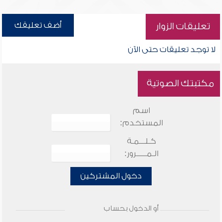
أضف تعليقك
تعليقات الزوار
لا توجد تعليقات حتى الآن
مكتبتك الصوتية
اسم
المستخدم:
كـلـــمـة
الـمـــــرور:
دخول المشتركين
أو الدخول بحساب