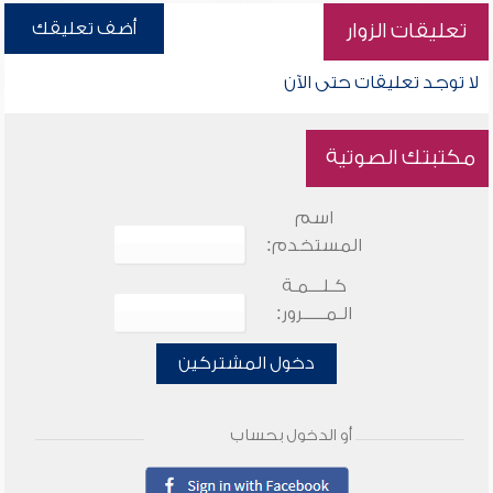
أضف تعليقك
تعليقات الزوار
لا توجد تعليقات حتى الآن
مكتبتك الصوتية
اسم
المستخدم:
كـلـــمـة
الـمـــــرور:
دخول المشتركين
أو الدخول بحساب