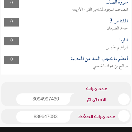
سورة الصف
0
المصحف المجود لمشاهير القراء الأربعة
المقناص 3
0
حامد الضبعان
الثريا
0
إبراهيم الجبرين
أعظم ما يحجب العبد عن المعصية
0
صالح بن عواد المغامسي
عدد مرات
3094997430
الاستماع
عدد مرات الحفظ
839647083