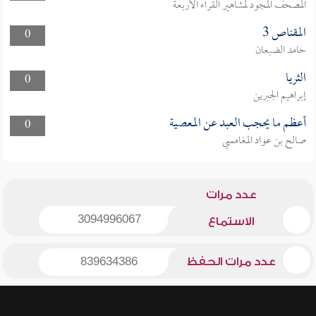
المصحف المجود لمشاهير القراء الأربعة
المقناص 3
0
حامد الضبعان
الثريا
0
إبراهيم الجبرين
أعظم ما يحجب العبد عن المعصية
0
صالح بن عواد المغامسي
عدد مرات
3094996067
الاستماع
عدد مرات الحفظ
839634386