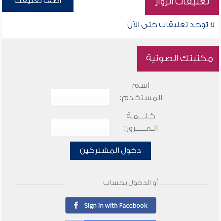
أضف تعليقك
تعليقات الزوار
لا توجد تعليقات حتى الآن
مكتبتك الصوتية
اسم
المستخدم:
كـلـــمـة
الـمـــــرور:
دخول المشتركين
أو الدخول بحساب