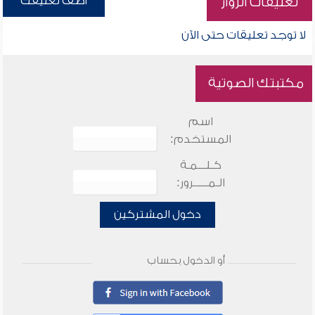
أضف تعليقك
تعليقات الزوار
لا توجد تعليقات حتى الآن
مكتبتك الصوتية
اسم
المستخدم:
كـلـــمـة
الـمـــــرور:
دخول المشتركين
أو الدخول بحساب