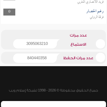
فريد الأنصاري المغربي
رغم الحصار
0
فرقة الروابي
عدد مرات
3095063210
الاستماع
عدد مرات الحفظ
840440358
جميع الحقوق محفوظة © 2026 - 1998 لشبكة إسلام ويب