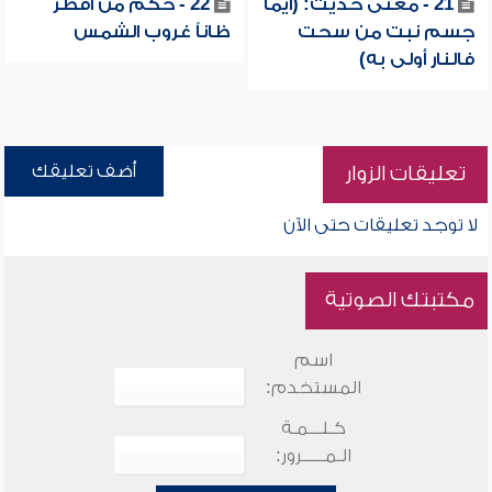
21 - معنى حديث: (أيما
22 - حكم من أفطر
جسم نبت من سحت
ظاناً غروب الشمس
فالنار أولى به)
أضف تعليقك
تعليقات الزوار
لا توجد تعليقات حتى الآن
مكتبتك الصوتية
اسم
المستخدم:
كـلـــمـة
الـمـــــرور: