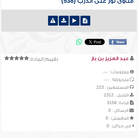
فتاوى نور على الدرب (538)
عبد العزيز بن باز
تقييم المادة:
معلومات : ---
ملحوظة : ---
المستمعين : 223
التنزيل : 1312
قراءة: 3156
الرسائل : 0
المقيميّن : 0
في خزائن : 0