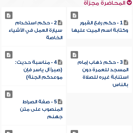
المحاضرة مجزأة
1 - حكم رفع القبور
2 - حكم استخدام
وكتابة اسم الميت عليها
سيارة العمل في الأشياء
الخاصة
3 - حكم ذهاب إمام
4 - مناسبة حديث:
المسجد للعمرة دون
(صبراً آل ياسر فإن
استنابة غيره للصلاة
موعدكم الجنة)
بالناس
5 - صفة الصراط
المنصوب على متن
جهنم