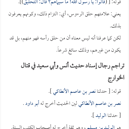
قوله: [ (
قالوا: يا رسول الله! ما سيماهم؟ قال: التحليق
)].
يعني: علامتهم حلق الرءوس، أي: التزام ذلك، وكونهم يعرفون
بذلك.
لكن كما عرفنا أنه ليس معناه أن من حلق رأسه فهو منهم، بل قد
يكون من غيرهم، وذلك سائغ شرعاً.
تراجم رجال إسناد حديث أنس وأبي سعيد في قتال
الخوارج
قوله: [ حدثنا
نصر بن عاصم الأنطاكي
].
نصر بن عاصم الأنطاكي
لين الحديث أخرج له
أبو داود
.
[ حدثنا
الوليد
].
هو
الوليد بن مسلم
، وهو ثقة أخرج له أصحاب الكتب الستة.