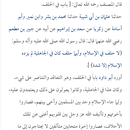
قال المصنف رحمه الله تعالى: [ باب في الحلف.
حدثنا
عثمان بن أبي شيبة
حدثنا
محمد بن بشر
و
ابن نمير
و
أبو
أسامة
عن
زكريا
عن
سعد بن إبراهيم
عن أبيه عن
جبير بن مطعم
رضي الله عنهما قال: قال رسول الله صلى الله عليه وآله وسلم:
(
لا حلف في الإسلام، وأيما حلف كان في الجاهلية لم يزده
الإسلام إلا شدة
) ].
أورد
أبو داود
باباً في الحلف، وهو التعاقد والتناصر على شيء،
وكان هذا في الجاهلية، وكانوا يعولون على ذلك ويعتمدون عليه،
ولما جاء الإسلام وحد بين المسلمين وآخى بينهم، فصاروا
بأخوتهم وتأليف الله عز وجل بين قلوبهم أغنى عن تلك
الأحلاف، فصاروا إخوة متحابين متآلفين لا يحتاجون إلى ما