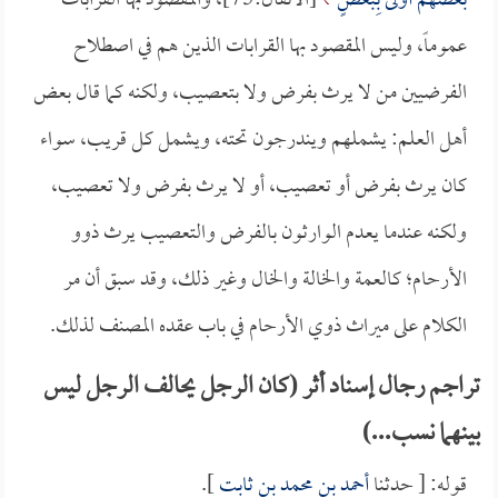
بَعْضُهُمْ أَوْلَى بِبَعْضٍ
[الأنفال:75]، والمقصود بها القرابات
عموماً، وليس المقصود بها القرابات الذين هم في اصطلاح
الفرضيين من لا يرث بفرض ولا بتعصيب، ولكنه كما قال بعض
أهل العلم: يشملهم ويندرجون تحته، ويشمل كل قريب، سواء
كان يرث بفرض أو تعصيب، أو لا يرث بفرض ولا تعصيب،
ولكنه عندما يعدم الوارثون بالفرض والتعصيب يرث ذوو
الأرحام؛ كالعمة والخالة والخال وغير ذلك، وقد سبق أن مر
الكلام على ميراث ذوي الأرحام في باب عقده المصنف لذلك.
تراجم رجال إسناد أثر (كان الرجل يحالف الرجل ليس
بينهما نسب...)
قوله: [ حدثنا
أحمد بن محمد بن ثابت
].