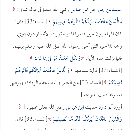
سعيد بن جبير
عن
ابن عباس
رضي الله عنهما في قوله تعالى:
وَالَّذِينَ عاقَدَتْ أَيْمَانُكُمْ فَآتُوهُمْ نَصِيبَهُمْ
[النساء:33] قال:
كان المهاجرون حين قدموا المدينة تورث الأنصار دون ذوي
رحمه للأخوة التي آخى رسول الله صلى الله عليه وسلم بينهم،
فلما نزلت هذه الآية:
وَلِكُلٍّ جَعَلْنَا مَوَالِيَ مِمَّا تَرَكَ
[النساء:33] قال: نسختها
وَالَّذِينَ عاقَدَتْ أَيْمَانُكُمْ فَآتُوهُمْ
نَصِيبَهُمْ
[النساء:33] من النصر والنصيحة والرفادة، ويوصى
له، وقد ذهب الميراث ].
أورد
أبو داود
حديث
ابن عباس
رضي الله تعالى عنهما: [
وَالَّذِينَ عاقَدَتْ أَيْمَانُكُمْ فَآتُوهُمْ نَصِيبَهُمْ
[النساء:33] قال: