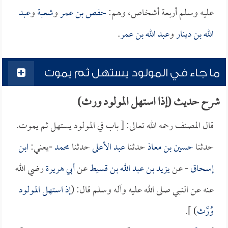
عليه وسلم أربعة أشخاص، وهم:
حفص بن عمر
و
شعبة
و
عبد
الله بن دينار
و
عبد الله بن عمر
.
ما جاء في المولود يستهل ثم يموت
شرح حديث (إذا استهل المولود ورث)
قال المصنف رحمه الله تعالى: [ باب في المولود يستهل ثم يموت.
حدثنا
حسين بن معاذ
حدثنا
عبد الأعلى
حدثنا
محمد
-يعني:
ابن
إسحاق
- عن
يزيد بن عبد الله بن قسيط
عن
أبي هريرة
رضي الله
عنه عن النبي صلى الله عليه وآله وسلم قال: (
إذ استهل المولود
وُرَّث
) ].