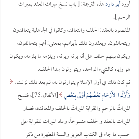
أورد
أبو داود
هذه الترجمة: [ باب نسخ ميراث العقد بميراث
الرحم ].
المقصود بالعقد: الحلف والتعاقد، وكانوا في الجاهلية يتعاقدون
ويتحالفون، ويعقدون ذلك بأيمانهم، بمعنى: أنهم يتحالفون،
ويكون بينهم حلف على أنه يرثه ويرثه، ويلزمه ما يلزمه، ويكون
هو وإياه كالشيء الواحد، ويتوارثون بهذا الحلف.
ثم كان ذلك في أول الإسلام يتوارثون به، ثم بعد ذلك نزلت:
وَأُوْلُوا الأَرْحَامِ بَعْضُهُمْ أَوْلَى بِبَعْضٍ
[الأنفال:75]، فنسخ
الميراثُ بالرحم والقرابة الميراثَ بالحلف والمعاقدة، فصار
الميراث بالعقد والحلف منسوخاً، وعاد الميراث للقرابة على
حسب ما جاء في الكتاب العزيز والسنة المطهرة من ذكر