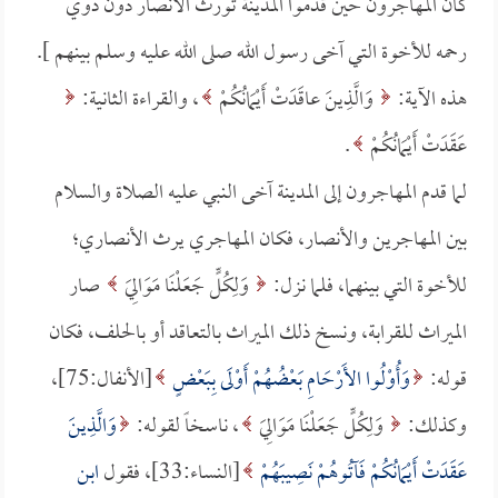
كان المهاجرون حين قدموا المدينة تورث الأنصار دون ذوي
رحمه للأخوة التي آخى رسول الله صلى الله عليه وسلم بينهم ].
هذه الآية:
وَالَّذِينَ عاقَدَتْ أَيْمَانُكُمْ
، والقراءة الثانية:
عَقَدَتْ أَيْمَانُكُمْ
.
لما قدم المهاجرون إلى المدينة آخى النبي عليه الصلاة والسلام
بين المهاجرين والأنصار، فكان المهاجري يرث الأنصاري؛
للأخوة التي بينهما، فلما نزل:
وَلِكُلٍّ جَعَلْنَا مَوَالِيَ
صار
الميراث للقرابة، ونسخ ذلك الميراث بالتعاقد أو بالحلف، فكان
قوله:
وَأُوْلُوا الأَرْحَامِ بَعْضُهُمْ أَوْلَى بِبَعْضٍ
[الأنفال:75]،
وكذلك:
وَلِكُلٍّ جَعَلْنَا مَوَالِيَ
، ناسخاً لقوله:
وَالَّذِينَ
عَقَدَتْ أَيْمَانُكُمْ فَآتُوهُمْ نَصِيبَهُمْ
[النساء:33]، فقول
ابن