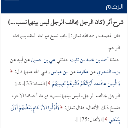
الرحم
شرح أثر (كان الرجل يحالف الرجل ليس بينهما نسب...)
قال المصنف رحمه الله تعالى: [ باب نسخ ميراث العقد بميراث
الرحم.
حدثنا
أحمد بن محمد بن ثابت
حدثني
علي بن حسين
عن أبيه عن
يزيد النحوي
عن
عكرمة
عن
ابن عباس
رضي الله عنهما قال:
وَالَّذِينَ عاقَدت أَيْمَانُكُمْ فَآتُوهُمْ نَصِيبَهُمْ
[النساء:33]، كان
الرجل يحالف الرجل، ليس بينهما نسب، فيرث أحدهما الآخر،
فنسخ ذلك الأنفال، فقال تعالى:
وَأُوْلُوا الأَرْحَامِ بَعْضُهُمْ أَوْلَى
بِبَعْضٍ
[الأنفال:75] ].