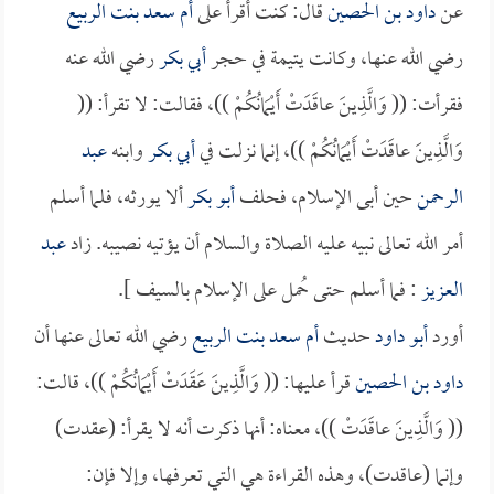
عن
داود بن الحصين
قال: كنت أقرأ على
أم سعد بنت الربيع
رضي الله عنها، وكانت يتيمة في حجر
أبي بكر
رضي الله عنه
فقرأت: (( وَالَّذِينَ عاقَدَتْ أَيْمَانُكُمْ ))، فقالت: لا تقرأ: ((
وَالَّذِينَ عاقَدَتْ أَيْمَانُكُمْ ))، إنما نزلت في
أبي بكر
وابنه
عبد
الرحمن
حين أبى الإسلام، فحلف
أبو بكر
ألا يورثه، فلما أسلم
أمر الله تعالى نبيه عليه الصلاة والسلام أن يؤتيه نصيبه. زاد
عبد
العزيز
: فما أسلم حتى حُمل على الإسلام بالسيف ].
أورد
أبو داود
حديث
أم سعد بنت الربيع
رضي الله تعالى عنها أن
داود بن الحصين
قرأ عليها: (( وَالَّذِينَ عَقَدَتْ أَيْمَانُكُمْ ))، قالت:
(( وَالَّذِينَ عاقَدَتْ ))، معناه: أنها ذكرت أنه لا يقرأ: (عقدت)
وإنما (عاقدت)، وهذه القراءة هي التي تعرفها، وإلا فإن: