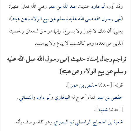
وقد أورد
أبو داود
حديث
عبد الله بن عمر
رضي الله تعالى عنهما:
(
نهى رسول الله صلى الله عليه وسلم عن بيع الولاء وعن هبته
)،
يعني: أن ذلك لا يجوز ولا يسوغ، وإنما هو حق للمعتق ولعصبته
الذين من بعده، وهو كالنسب لا يباع ولا يوهب.
تراجم رجال إسناد حديث (نهى رسول الله صلى الله عليه
وسلم عن بيع الولاء وعن هبته)
قوله: [ حدثنا
حفص بن عمر
].
حفص بن عمر
ثقة، أخرج له
البخاري
و
أبو داود
و
النسائي
.
[ حدثنا
شعبة
].
شعبة بن الحجاج الواسطي ثم البصري
وهو ثقة، وصف بأنه