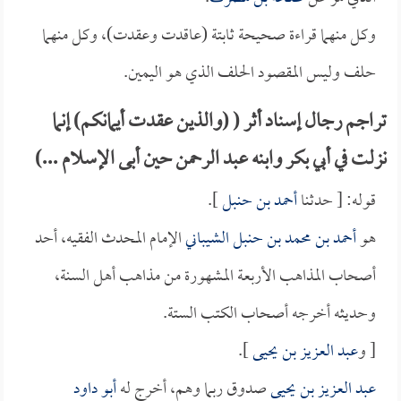
وكل منهما قراءة صحيحة ثابتة (عاقدت وعقدت)، وكل منهما
حلف وليس المقصود الحلف الذي هو اليمين.
تراجم رجال إسناد أثر ( (والذين عقدت أيمانكم) إنما
نزلت في أبي بكر وابنه عبد الرحمن حين أبى الإسلام ...)
قوله: [ حدثنا
أحمد بن حنبل
].
هو
أحمد بن محمد بن حنبل الشيباني
الإمام المحدث الفقيه، أحد
أصحاب المذاهب الأربعة المشهورة من مذاهب أهل السنة،
وحديثه أخرجه أصحاب الكتب الستة.
[ و
عبد العزيز بن يحيى
].
عبد العزيز بن يحيى
صدوق ربما وهم، أخرج له
أبو داود