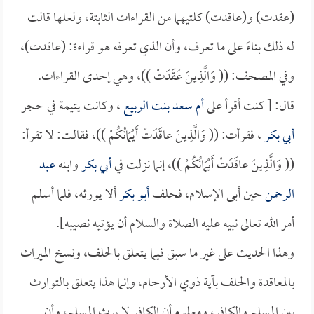
(عقدت) و(عاقدت) كلتيهما من القراءات الثابتة، ولعلها قالت
له ذلك بناءً على ما تعرف، وأن الذي تعرفه هو قراءة: (عاقدت)،
وفي المصحف: (( وَالَّذِينَ عَقَدَتْ ))، وهي إحدى القراءات.
قال: [ كنت أقرأ على
أم سعد بنت الربيع
، وكانت يتيمة في حجر
أبي بكر
، فقرأت: (( وَالَّذِينَ عاقَدَتْ أَيْمَانُكُمْ ))، فقالت: لا تقرأ:
(( وَالَّذِينَ عاقَدَتْ أَيْمَانُكُمْ ))، إنما نزلت في
أبي بكر
وابنه
عبد
الرحمن
حين أبى الإسلام، فحلف
أبو بكر
ألا يورثه، فلما أسلم
أمر الله تعالى نبيه عليه الصلاة والسلام أن يؤتيه نصيبه].
وهذا الحديث على غير ما سبق فيما يتعلق بالحلف، ونسخ الميراث
بالمعاقدة والحلف بآية ذوي الأرحام، وإنما هذا يتعلق بالتوارث
بين المسلم والكافر، ومعلوم أن الكافر لا يرث المسلم، وأن