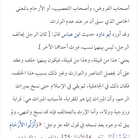
أصحاب الفروض، وأصحاب التعصيب، أو الأرحام بالمعنى
الخاص الذي سبق أن مر عند عدم الوارث.
وقد أورد
أبو داود
حديث
ابن عباس
قال: [ كان الرجل يحالف
الرجل، ليس بينهما نسب، فيرث أحدهما الآخر ].
يعني: هذا من قبيلة، وهذا من قبيلة، فيكون بينهما حلف وعقد
على أن يحصل التناصر والتوارث وغير ذلك بسبب هذا الحلف،
فكان ذلك في الجاهلية، ثم بقي في الإسلام حتى نسخ بميراث
الرحم، وأن الميراث إنما هو للقرابة، فأسباب الميراث هي: قرابة
وزوجية وولاء، وأما الإرث بالتحالف فإنه قد نسخ وانتهى، ولم
يبق له وجود بعد نسخه في قول الله عز وجل:
وَأُوْلُوا الأَرْحَامِ