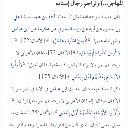
المهاجر...) وتراجم رجال إسناده
قال المصنف رحمه الله تعالى: [ حدثنا
أحمد بن محمد
حدثنا
علي
بن حسين
عن أبيه عن
يزيد النحوي
عن
عكرمة
عن
ابن عباس
رضي الله عنهما:
الَّذِينَ آمَنُوا وَهَاجَرُوا
[الأنفال:72]،
وَالَّذِينَ آمَنُوا وَلَمْ يُهَاجَرُوا
[الأنفال:72]، فكان الأعرابي لا
يرث المهاجر ولا يرثه المهاجر، فنسختها، فقال تعالى:
وَأُوْلُوا
الأَرْحَامِ بَعْضُهُمْ أَوْلَى بِبَعْضٍ
[الأنفال:75] ].
ذكر المصنف بعد ذلك حديث
ابن عباس
في الآية في آخر سورة
الأنفال، وقال: إنه كان الأعرابي لا يرث المهاجر، فلما نزلت:
وَأُوْلُوا الأَرْحَامِ بَعْضُهُمْ أَوْلَى بِبَعْضٍ
[الأنفال:75] نسخت ما
سبق، يعني: ذلك الذي كان من التوارث بالهجرة وعدم التوارث