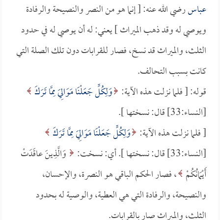
عباس
رضي الله عنه: [ إنما هو من النصر والنصيحة والرفادة
ويوصي له وقد ذهب الميراث ] يعني: له أن يوصي له في حدود
الثلث، والميراث قد نسخ، فصار للقرابات دون تلك الصلة التي
كانت بسبب التحالف.
قوله: [ فلما نزلت هذه الآية:
وَلِكُلٍّ جَعَلْنَا مَوَالِيَ مِمَّا تَرَكَ
[النساء:33] قال: نسختها ].
[ فلما نزلت هذه الآية:
وَلِكُلٍّ جَعَلْنَا مَوَالِيَ مِمَّا تَرَكَ
[النساء:33] قال: نسختها ]. أي: نسخت:
وَالَّذِينَ عاقَدَتْ
أَيْمَانُكُمْ
، فصار الحكم الباقي هو النصرة، والإحسان،
والنصيحة، والرفادة التي هي العطية، والوصية له بحدود
الثلث، والميراث صار بالقرابات.