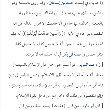
والحديث في إسناده
محمد بن إسحاق
، وقد روى بالعنعنة وهو
مدلس، والذي عيب عليه في الرواية التدليس، وهنا رواه
بالعنعنة ومخالفته لما جاء في الأحاديث الأخرى الدالة على أن
المقصود بما جاء في الآية: (( وَالَّذِينَ عاقَدَتْ أَيْمَانُكُمْ )) أنه عقد
الحلف وليس عقد اليمين بأنه لا يحصل كذا ولا يحصل كذا،
مثلما حصل في قصة
أبي بكر
في أنه حلف أنه لا يرث.
[ زاد
عبد العزيز
: فما أسلم حتى حمل على الإسلام بالسيف ].
معناه: أنه ما أسلم إلا بعدما ظهر الإسلام، ودخل الناس في دين
الله أفواجاً، وليس المقصود أنه ألزم بالإسلام، وأنه هدد بالقتل،
وإنما المقصود من ذلك أنه دخل مع من دخل بقوة الإسلام.
[ قال
أبو داود
: من قال: (عقدت) جعله حلفاً، ومن قال: