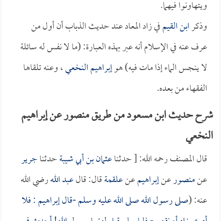
ويتهاونوا فيهما.
وذكر
ابن القيم
في زاد المعاد عند حديث الذباب أن أول من
عرف عنه في الإسلام أنه عبر بهذه العبارة: (ما لا نفس له سائلة
لا ينجس الماء إذا مات فيه) هو
إبراهيم النخعي
، وعنه تلقاها
الفقهاء من بعده.
شرح حديث ابن مسعود من طريق منصور عن إبراهيم
النخعي
قال المصنف رحمه الله: [ حدثنا
عثمان بن أبي شيبة
حدثنا
جرير
عن
منصور
عن
إبراهيم
عن
علقمة
قال: قال
عبد الله
رضي الله
عنه: (
صلى رسول الله صلى الله عليه وسلم -قال
إبراهيم
: فلا