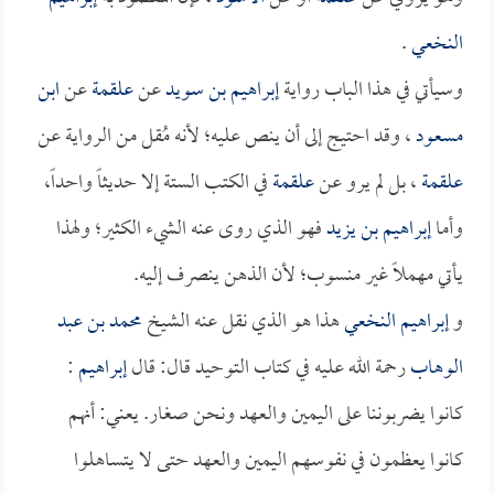
النخعي
.
وسيأتي في هذا الباب رواية
إبراهيم بن سويد
عن
علقمة
عن
ابن
مسعود
، وقد احتيج إلى أن ينص عليه؛ لأنه مُقل من الرواية عن
علقمة
، بل لم يرو عن
علقمة
في الكتب الستة إلا حديثاً واحداً،
وأما
إبراهيم بن يزيد
فهو الذي روى عنه الشيء الكثير؛ ولهذا
يأتي مهملاً غير منسوب؛ لأن الذهن ينصرف إليه.
و
إبراهيم النخعي
هذا هو الذي نقل عنه الشيخ
محمد بن عبد
الوهاب
رحمة الله عليه في كتاب التوحيد قال: قال
إبراهيم
:
كانوا يضربوننا على اليمين والعهد ونحن صغار. يعني: أنهم
كانوا يعظمون في نفوسهم اليمين والعهد حتى لا يتساهلوا