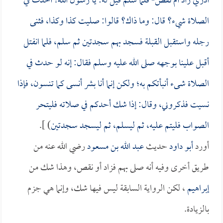
أدري زاد أم نقص- فلما سلم قيل له: يا رسول الله! أحدث في
الصلاة شيء؟ قال: وما ذاك؟ قالوا: صليت كذا وكذا، فثنى
رجله واستقبل القبلة فسجد بهم سجدتين ثم سلم، فلما انفتل
أقبل علينا بوجهه صلى الله عليه وسلم فقال: إنه لو حدث في
الصلاة شىء أنبأتكم به؛ ولكن إنما أنا بشر أنسى كما تنسون، فإذا
نسيت فذكروني، وقال: إذا شك أحدكم في صلاته فليتحر
الصواب فليتم عليه، ثم ليسلم، ثم ليسجد سجدتين
) ].
أورد
أبو داود
حديث
عبد الله بن مسعود
رضي الله عنه من
طريق أخرى وفيه أنه صلى بهم فزاد أو نقص، وهذا شك من
إبراهيم
، لكن الرواية السابقة ليس فيها شك، وإنما هي جزم
بالزيادة.