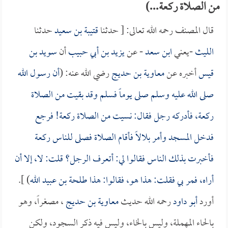
من الصلاة ركعة...)
قال المصنف رحمه الله تعالى: [ حدثنا
قتيبة بن سعيد
حدثنا
الليث
-يعني
ابن سعد
- عن
يزيد بن أبي حبيب
أن
سويد بن
قيس
أخبره عن
معاوية بن حديج
رضي الله عنه: (
أن رسول الله
صلى الله عليه وسلم صلى يوماً فسلم وقد بقيت من الصلاة
ركعة، فأدركه رجل فقال: نسيت من الصلاة ركعة! فرجع
فدخل المسجد وأمر
بلالاً
فأقام الصلاة فصلى للناس ركعة
فأخبرت بذلك الناس فقالوا لي: أتعرف الرجل؟ قلت: لا، إلا أن
أراه، فمر بي فقلت: هذا هو، فقالوا: هذا
طلحة بن عبيد الله
) ].
أورد
أبو داود
رحمه الله حديث
معاوية بن حديج
، مصغراً، وهو
بالحاء المهملة، وليس بالخاء، وليس فيه ذكر السجود، ولكن