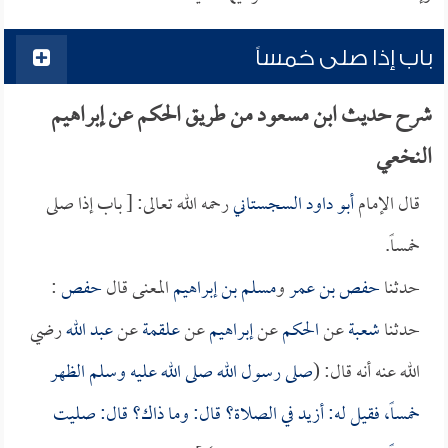
باب إذا صلى خمساً
شرح حديث ابن مسعود من طريق الحكم عن إبراهيم
النخعي
قال الإمام
أبو داود السجستاني
رحمه الله تعالى: [ باب إذا صلى
خمساً.
حدثنا
حفص بن عمر
و
مسلم بن إبراهيم
المعنى قال
حفص
:
حدثنا
شعبة
عن
الحكم
عن
إبراهيم
عن
علقمة
عن
عبد الله
رضي
الله عنه أنه قال: (
صلى رسول الله صلى الله عليه وسلم الظهر
خمساً، فقيل له: أزيد في الصلاة؟ قال: وما ذاك؟ قال: صليت