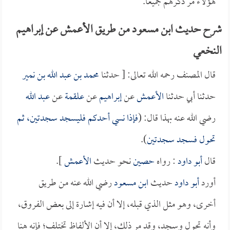
هؤلاء مر ذكرهم جميعاً.
شرح حديث ابن مسعود من طريق الأعمش عن إبراهيم
النخعي
قال المصنف رحمه الله تعالى: [ حدثنا
محمد بن عبد الله بن نمير
حدثنا أبي حدثنا
الأعمش
عن
إبراهيم
عن
علقمة
عن
عبد الله
رضي الله عنه بهذا قال: (
فإذا نسي أحدكم فليسجد سجدتين، ثم
تحول فسجد سجدتين
).
قال
أبو داود
: رواه
حصين
نحو حديث
الأعمش
].
أورد
أبو داود
حديث
ابن مسعود
رضي الله عنه من طريق
أخرى، وهو مثل الذي قبله، إلا أن فيه إشارة إلى بعض الفروق،
وأنه تحول وسجد، وقد مر ذلك، إلا أن الألفاظ تختلف؛ فإنه هنا