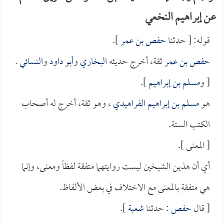
عن إبراهيم النخعي
قوله: [ حدثنا
حفص بن عمر
].
حفص بن عمر
ثقة، أخرج حديثه
البخاري
و
أبو داود
و
النسائي
.
[ و
مسلم بن إبراهيم
].
هو
مسلم بن إبراهيم الفراهيدي
، وهو ثقة، أخرج له أصحاب
الكتب الستة.
[ المعنى ].
أي أن هذين الشيخين ليست روايتهما متفقة لفظاً ومعنى، وإنما
هي متفقة بالمعنى مع الاختلاف في بعض الألفاظ.
[ قال
حفص
: حدثنا
شعبة
].