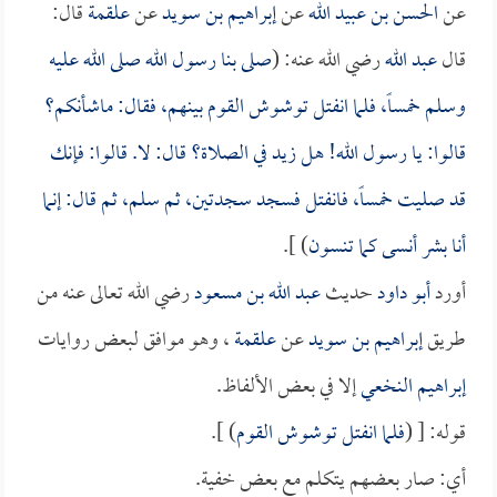
عن
الحسن بن عبيد الله
عن
إبراهيم بن سويد
عن
علقمة
قال:
قال
عبد الله
رضي الله عنه: (
صلى بنا رسول الله صلى الله عليه
وسلم خمساً، فلما انفتل توشوش القوم بينهم، فقال: ماشأنكم؟
قالوا: يا رسول الله! هل زيد في الصلاة؟ قال: لا. قالوا: فإنك
قد صليت خمساً، فانفتل فسجد سجدتين، ثم سلم، ثم قال: إنما
أنا بشر أنسى كما تنسون
) ].
أورد
أبو داود
حديث
عبد الله بن مسعود
رضي الله تعالى عنه من
طريق
إبراهيم بن سويد
عن
علقمة
، وهو موافق لبعض روايات
إبراهيم النخعي
إلا في بعض الألفاظ.
قوله: [ (
فلما انفتل توشوش القوم
) ].
أي: صار بعضهم يتكلم مع بعض خفية.