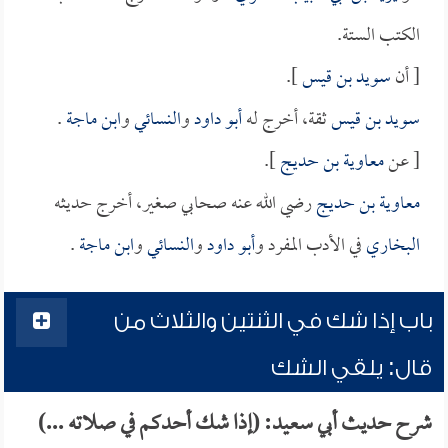
الكتب الستة.
[ أن
سويد بن قيس
].
سويد بن قيس
ثقة، أخرج له
أبو داود
و
النسائي
و
ابن ماجة
.
[ عن
معاوية بن حديج
].
معاوية بن حديج
رضي الله عنه صحابي صغير، أخرج حديثه
البخاري
في الأدب المفرد و
أبو داود
و
النسائي
و
ابن ماجة
.
باب إذا شك في الثنتين والثلاث من
قال: يلقي الشك
شرح حديث أبي سعيد: (إذا شك أحدكم في صلاته ...)