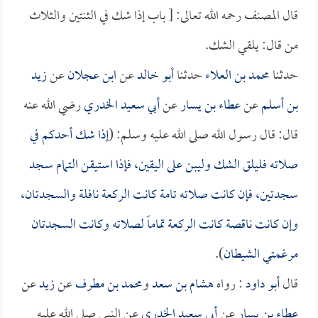
قال المصنف رحمه الله تعالى: [ باب إذا شك في الثنتين والثلاث
من قال: يلقي الشك.
حدثنا
محمد بن العلاء
حدثنا
أبو خالد
عن
ابن عجلان
عن
زيد
بن أسلم
عن
عطاء بن يسار
عن
أبي سعيد الخدري
رضي الله عنه
قال: قال رسول الله صلى الله عليه وسلم: (
إذا شك أحدكم في
صلاته فليلق الشك وليبن على اليقين، فإذا استيقن التمام سجد
سجدتين، فإن كانت صلاته تامة كانت الركعة نافلة والسجدتان،
وإن كانت ناقصة كانت الركعة تماماً لصلاته وكانت السجدتان
مرغمتي الشيطان
).
قال
أبو داود
: رواه
هشام بن سعد
و
محمد بن مطرف
عن
زيد
عن
عطاء بن يسار
عن
أبي سعيد الخدري
عن النبي صلى الله عليه