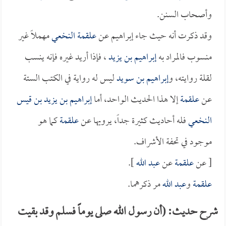
وأصحاب السنن.
وقد ذكرت أنه حيث جاء إبراهيم عن
علقمة النخعي
مهملاً غير
منسوب فالمراد به
إبراهيم بن يزيد
، فإذا أريد غيره فإنه ينسب
لقلة روايته، و
إبراهيم بن سويد
ليس له رواية في الكتب الستة
عن
علقمة
إلا هذا الحديث الواحد، أما
إبراهيم بن يزيد بن قيس
النخعي
فله أحاديث كثيرة جداً، يرويها عن
علقمة
كما هو
موجود في تحفة الأشراف.
[ عن
علقمة
عن
عبد الله
].
علقمة
و
عبد الله
مر ذكرهما.
شرح حديث: (أن رسول الله صلى يوماً فسلم وقد بقيت