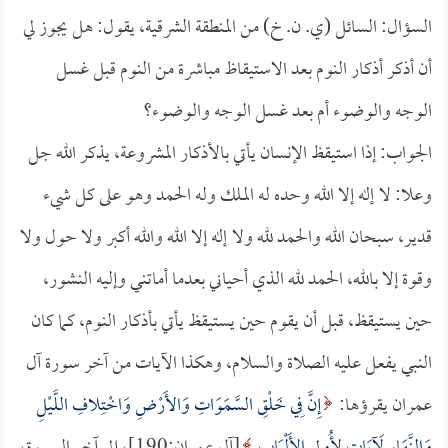
السؤال: السائل (ي. ن. خ) من المنطقة الشرقية، يقول: هل يجوز لي
أن أذكر أذكار النوم بعد الاستيقاظ مباشرة من النوم قبل غسل
الوجه والوضوء أم بعد غسل الوجه والوضوء؟
الجواب: إذا استيقظ الإنسان يأتي بالأذكار المشروعة، يذكر الله جل
وعلا: لا إله إلا الله وحده له الملك وله الحمد وهو على كل شيء
قدير، سبحان الله والحمد لله ولا إله إلا الله والله أكبر ولا حول ولا
وقوة إلا بالله، الحمد لله الذي أحياني بعدما أماتني وإليه النشور،
حين يستيقظ، قبل أن يقوم حين يستيقظ يأتي بأذكار النوم، كما كان
النبي يفعل عليه الصلاة والسلام، وهكذا الآيات من آخر سورة آل
عمران يقرؤها:
إِنَّ فِي خَلْقِ السَّمَوَاتِ وَالأَرْضِ وَاخْتِلافِ اللَّيْلِ