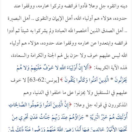
دينه واتقوه جل وعلا فأدوا فرائضه وتركوا محارمه، ووقفوا عند
حدوده، هؤلاء هم أولياء الله، أهل الإيمان والتقوى .. أهل البصيرة
.. أهل الصدق الذين أخلصوا لله العبادة ولم يشركوا به شيئاً ثم أدوا
فرائضه وابتعدوا عن محارمه ووقفوا عند حدوده، هؤلاء هم أولياء
الله ليس عليهم خوف ولا حزن بل لهم الجنة والكرامة والسعادة،
لهذه الآية الكريمة:
أَلا إِنَّ أَوْلِيَاءَ اللَّهِ لا خَوْفٌ عَلَيْهِمْ وَلا هُمْ
يَحْزَنُونَ
*
الَّذِينَ آمَنُوا وَكَانُوا يَتَّقُونَ
[يونس:62-63] لا خوف
عليهم في المستقبل ولا يحزنوا على ما خلفوا في الدنيا، وهم
المذكورون في قوله جل وعلا:
إِنَّ الَّذِينَ آمَنُوا وَعَمِلُوا الصَّالِحَاتِ
أُوْلَئِكَ هُمْ خَيْرُ الْبَرِيَّةِ
*
جَزَاؤُهُمْ عِنْدَ رَبِّهِمْ جَنَّاتُ عَدْنٍ تَجْرِي مِنْ
تَحْتِهَا الأَنْهَارُ خَالِدِينَ فِيهَا أَبَدًا رَضِيَ اللَّهُ عَنْهُمْ وَرَضُوا عَنْهُ ذَلِكَ لِمَنْ