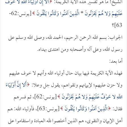
الشيخ! ما هو تفسير هذه الآية الكريمة:
أَلا إِنَّ أَوْلِيَاءَ اللَّهِ لا خَوْفٌ
عَلَيْهِمْ وَلا هُمْ يَحْزَنُونَ
*
الَّذِينَ آمَنُوا وَكَانُوا يَتَّقُونَ
[يونس:62-
63]؟
الجواب: بسم الله الرحمن الرحيم، الحمد لله، وصلى الله وسلم على
رسول الله، وعلى آله وأصحابه ومن اهتدى بهداه.
أما بعد:
فهذه الآية الكريمة فيها بيان حال أولياء الله وأنهم لا خوف عليهم
ولا حزن عليهم؛ لإيمانهم وتقواهم، يقول جل وعلا:
أَلا إِنَّ أَوْلِيَاءَ
اللَّهِ لا خَوْفٌ عَلَيْهِمْ وَلا هُمْ يَحْزَنُونَ
[يونس:62]، ثم فسرهم
فقال:
الَّذِينَ آمَنُوا وَكَانُوا يَتَّقُونَ
[يونس:63]، فأولياء الله: هم
أهل الإيمان والتقوى، هم الذين أخلصوا لله العبادة واستقاموا على