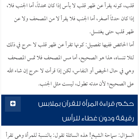
قلب، كونه يقرأ عن ظهر قلب لا بأس إذا كان محدثاً، أما الجنب فلا،
إذا كان حدثاً أصغر، أما الجنب فلا يقرأ لا من المصحف ولا عن
ظهر قلب حتى يغتسل.
أما الحائض ففيها تفصيل: كونها تقرأ عن ظهر قلب لا حرج في ذلك
لئلا تنساه، هذا هو الصحيح، أما مس المصحف فلا تمس المصحف
وهي في حال الحيض أو النفاس، لكن إذا قرأت لا حرج إن شاء الله
على الصحيح؛ لأن مدته تطول، ليست مثل الجنب.
حكم قراءة المرأة للقرآن بملابس
رقيقة ودون غطاء للرأس
السؤال: سماحة الشيخ! هذه السائلة تقول: بالنسبة للمرأة وهي تقرأ