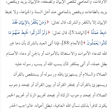
الأوقات، والمعاصي تنقص الإيمان وتضعفه، فالإيمان يزيد وينقص،
يزيد بالطاعات وينقص بالمعاصي عند أهل السنة والجماعة، ولا يحبط
الإيمان إلا بالكفر والشرك، قال تعالى:
وَمَنْ يَكْفُرْ بِالإِيمَانِ فَقَدْ
حَبِطَ عَمَلُهُ
[المائدة:5]، قال تعالى:
وَلَوْ أَشْرَكُوا لَحَبِطَ عَنْهُمْ مَا
كَانُوا يَعْمَلُونَ
[الأنعام:88]، فإذا أتى العبد بالشرك بأن دعا غير
الله كدعاء الأموات والاستغاثة بالأموات أو بالجن أو دعاء الأصنام
بطل عمله، أو أتى بمكفر كأن يسب الله أو يسب رسوله عليه
الصلاة والسلام أو يستهزئ بالله ورسوله أو يستنقص بالقرآن
ويستهزئ بالقرآن أو يحتقر القرآن أو يهين القرآن أو يجحد وجوب
الصلاة أو يجحد وجوب الزكاة أو يجحد تحريم الزنا أو تحريم الخمر
يكون كافراً بذلك نسأل الله العافية، تبطل أعماله. فالواجب الحذر