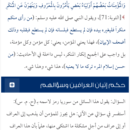
وَالْمُؤْمِنَاتُ بَعْضُهُمْ أَوْلِيَاءُ بَعْضٍ يَأْمُرُونَ بِالْمَعْرُوفِ وَيَنْهَوْنَ عَنِ الْمُنكَرِ
[التوبة:71]، ويقول النبي صلى الله عليه وسلم: (
من رأى منكم
منكراً فليغيره بيده فإن لم يستطع فبلسانه فإن لم يستطع فبقلبه وذلك
أضعف الإيمان
)، فهذا يعني المؤمن، يعني: كل مؤمن وكل مؤمنة،
بل واجب على الجميع إنكار المنكر، ليس داخلة في الأحاديث: (
من
حسن إسلام المرء تركه ما لا يعنيه
)، هذا شيء وهذا شيء.
حكم إتيان العرافين وسؤالهم
السؤال: يقول هذا السائل من سوريا رمز لاسمه بـ (ح. م. س):
أستفسر في سؤالي عن الآتي: هل يجوز للمؤمن أن يذهب إلى العراف
أو إلى عراف من أجل مشكلة ما اشتكى منها، علماً بأن هذا العراف