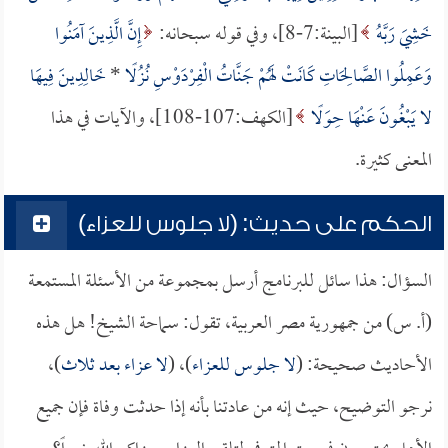
خَشِيَ رَبَّهُ
[البينة:7-8]، وفي قوله سبحانه:
إِنَّ الَّذِينَ آمَنُوا
وَعَمِلُوا الصَّالِحَاتِ كَانَتْ لَهُمْ جَنَّاتُ الْفِرْدَوْسِ نُزُلًا
*
خَالِدِينَ فِيهَا
لا يَبْغُونَ عَنْهَا حِوَلًا
[الكهف:107-108]، والآيات في هذا
المعنى كثيرة.
الحكم على حديث: (لا جلوس للعزاء)
السؤال: هذا سائل للبرنامج أرسل بمجموعة من الأسئلة المستمعة
(أ. س) من جمهورية مصر العربية، تقول: سماحة الشيخ! هل هذه
الأحاديث صحيحة: (
لا جلوس للعزاء
)، (
لا عزاء بعد ثلاث
)،
نرجو التوضيح، حيث إنه من عادتنا بأنه إذا حدثت وفاة فإن جميع