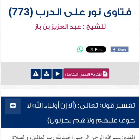
فتاوى نور على الدرب (773)
للشيخ : عبد العزيز بن باز
التفريغ النصي الكامل
تفسير قوله تعالى: (ألا إن أولياء الله لا
خوف عليهم ولا هم يحزنون)
المقدم: بسم الله الرحمن الرحيم. الحمد لله رب العالمين، والصلاة