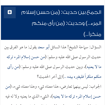
الجمع بين حديث: (من حسن إسلام
المرء..) وحديث: (من رأى منكم
منكراً..)
السؤال: سماحة الشيخ! هذا السائل
أبو سعد
يقول: ما هو الفرق بين
حديث الرسول صلى الله عليه وسلم: (
من حسن إسلام المرء تركه
ما لا يعنيه
)، وبين حديث الرسول صلى الله عليه وسلم: (
من رأى
منكم منكراً فليغيره بيده ..
) إلى آخر الحديث؟
الجواب: ليس بينهما تعارض، هذا معناه شيء وهذا معناه شيء، (
من
حسن إسلام المرء تركه ما لا يعنيه
)، الشيء الذي ما يعنيه ولا له فيه