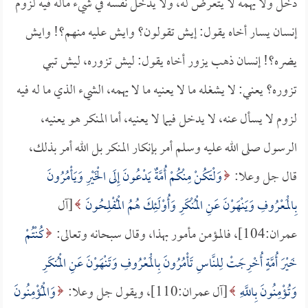
دخل ولا يهمه لا يتعرض له، ولا يدخل نفسه في شيء ماله فيه لزوم
إنسان يسار أخاه يقول: إيش تقولون؟ وايش عليه منهم؟! وايش
يضره؟! إنسان ذهب يزور أخاه يقول: ليش تزوره، ليش تبي
تزوره؟ يعني: لا يشغله ما لا يعنيه ما لا يهمه، الشيء الذي ما له فيه
لزوم لا يسأل عنه، لا يدخل فيما لا يعنيه، أما المنكر هو يعنيه،
الرسول صلى الله عليه وسلم أمر بإنكار المنكر بل الله أمر بذلك،
قال جل وعلا:
وَلْتَكُنْ مِنْكُمْ أُمَّةٌ يَدْعُونَ إِلَى الْخَيْرِ وَيَأْمُرُونَ
بِالْمَعْرُوفِ وَيَنْهَوْنَ عَنِ الْمُنْكَرِ وَأُوْلَئِكَ هُمُ الْمُفْلِحُونَ
[آل
عمران:104]، فالمؤمن مأمور بهذا، وقال سبحانه وتعالى:
كُنْتُمْ
خَيْرَ أُمَّةٍ أُخْرِجَتْ لِلنَّاسِ تَأْمُرُونَ بِالْمَعْرُوفِ وَتَنْهَوْنَ عَنِ الْمُنكَرِ
وَتُؤْمِنُونَ بِاللَّهِ
[آل عمران:110]، ويقول جل وعلا:
وَالْمُؤْمِنُونَ