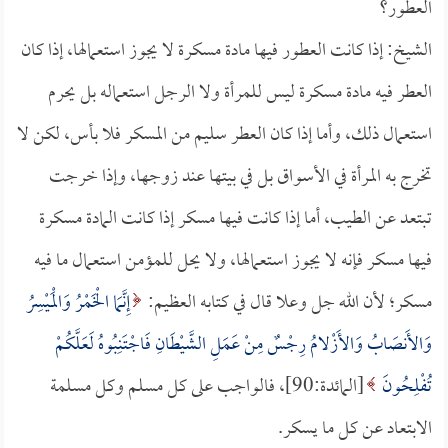
العطور؟
الشيخ: إذا كانت العطور فيها مادة مسكرة لا يجوز استعمالها، إذا كان
العطر فيه مادة مسكرة ليس للمرأة ولا الرجل استعماله بل يحرم
استعمال ذلك، وأما إذا كان العطر سليم من المسكر فلا بأس، لكن لا
تخرج به المرأة في الأسواق بل في بيتها عند زوجها، وإذا خرجت
تبتعد عن الطيب، أما إذا كانت فيها مسكر إذا كانت المادة مسكرة
فيها مسكر فإنه لا يجوز استعمالها، ولا يحل للمؤمن استعمال ما فيه
مسكر؛ لأن الله جل وعلا قال في كتابه العظيم:
إِنَّمَا الْخَمْرُ وَالْمَيْسِرُ
وَالأَنصَابُ وَالأَزْلامُ رِجْسٌ مِنْ عَمَلِ الشَّيْطَانِ فَاجْتَنِبُوهُ لَعَلَّكُمْ
تُفْلِحُونَ
[المائدة:90]، فالواجب على كل مسلم وكل مسلمة
الابتعاد عن كل ما يسكر.