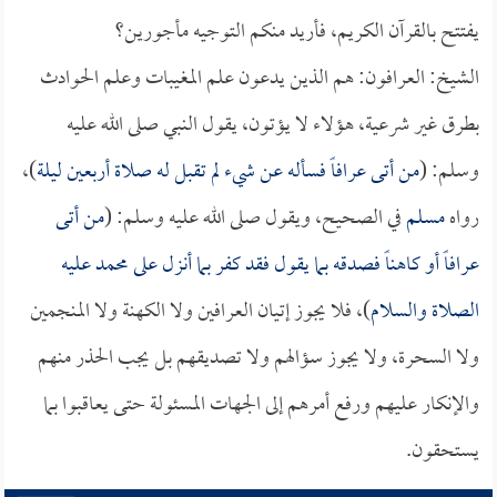
يفتتح بالقرآن الكريم، فأريد منكم التوجيه مأجورين؟
الشيخ: العرافون: هم الذين يدعون علم المغيبات وعلم الحوادث
بطرق غير شرعية، هؤلاء لا يؤتون، يقول النبي صلى الله عليه
وسلم: (
من أتى عرافاً فسأله عن شيء لم تقبل له صلاة أربعين ليلة
)،
رواه
مسلم
في الصحيح، ويقول صلى الله عليه وسلم: (
من أتى
عرافاً أو كاهناً فصدقه بما يقول فقد كفر بما أنزل على محمد عليه
الصلاة والسلام
)، فلا يجوز إتيان العرافين ولا الكهنة ولا المنجمين
ولا السحرة، ولا يجوز سؤالهم ولا تصديقهم بل يجب الحذر منهم
والإنكار عليهم ورفع أمرهم إلى الجهات المسئولة حتى يعاقبوا بما
يستحقون.