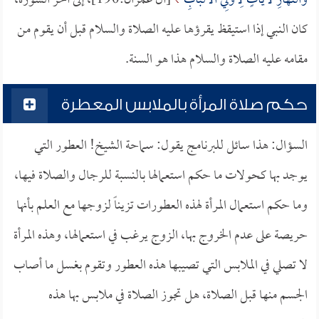
وَالنَّهَارِ لَآيَاتٍ لِأُولِي الأَلْبَابِ
[آل عمران:190]، إلى آخر السورة،
كان النبي إذا استيقظ يقرؤها عليه الصلاة والسلام قبل أن يقوم من
مقامه عليه الصلاة والسلام هذا هو السنة.
حكم صلاة المرأة بالملابس المعطرة
السؤال: هذا سائل للبرنامج يقول: سماحة الشيخ! العطور التي
يوجد بها كحولات ما حكم استعمالها بالنسبة للرجال والصلاة فيها،
وما حكم استعمال المرأة لهذه العطورات تزيناً لزوجها مع العلم بأنها
حريصة على عدم الخروج بها، الزوج يرغب في استعمالها، وهذه المرأة
لا تصلي في الملابس التي تصيبها هذه العطور وتقوم بغسل ما أصاب
الجسم منها قبل الصلاة، هل تجوز الصلاة في ملابس بها هذه