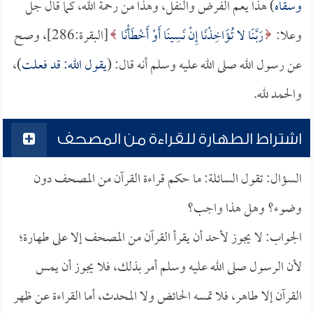
وسقاه
) هذا يعم الفرض والنفل، وهذا من رحمة الله، كما قال جل
وعلا:
رَبَّنَا لا تُؤَاخِذْنَا إِنْ نَسِينَا أَوْ أَخْطَأْنَا
[البقرة:286]، وصح
عن رسول الله صلى الله عليه وسلم أنه قال: (
يقول الله: قد فعلت
)،
والحمد لله.
اشتراط الطهارة للقراءة من المصحف
السؤال: تقول السائلة: ما حكم قراءة القرآن من المصحف دون
وضوء؟ وهل هذا واجب؟
الجواب: لا يجوز لأحد أن يقرأ القرآن من المصحف إلا على طهارة؛
لأن الرسول صلى الله عليه وسلم أمر بذلك، فلا يجوز أن يمس
القرآن إلا طاهر، فلا تمسه الحائض ولا المحدث، أما القراءة عن ظهر