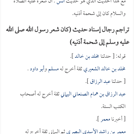
مع هذا الحديث الذي هو حديث
أنس
: أن شعره عليه الصلاة
والسلام كان إلى شحمة أذنيه.
تراجم رجال إسناد حديث (كان شعر رسول الله صلى الله
عليه وسلم إلى شحمة أذنيه)
قوله: [ حدثنا
مخلد بن خالد
].
مخلد بن خالد الشعيري
ثقة أخرج له
مسلم
و
أبو داود
.
[ حدثنا
عبد الرزاق
].
عبد الرزاق بن همام الصنعاني اليماني
ثقة أخرج له أصحاب
الكتب الستة.
[ أخبرنا
معمر
].
معمر بن راشد الأسدي البصري
ثم اليماني ثقة أخرج له