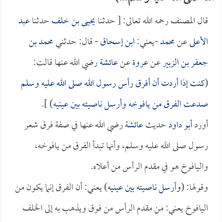
قال المصنف رحمه الله تعالى: [ حدثنا
يحيى بن خلف
حدثنا
عبد
الأعلى
عن
محمد
-يعني:
ابن إسحاق
- قال: حدثني
محمد بن
جعفر بن الزبير
عن
عروة
عن
عائشة
رضي الله عنها قالت:
(
كنت إذا أردت أن أفرق رأس رسول الله صلى الله عليه وسلم
صدعت الفرق من يافوخه وأرسل ناصيته بين عينيه
) ].
أورد
أبو داود
حديث
عائشة
رضي الله عنها في صفة فرق شعر
رسول صلى الله عليه وسلم، وأنها تبدأ الفرق من يافوخه،
واليافوخ هو في مقدم الرأس من أعلاه.
وقولها: (
وأرسل ناصيته بين عينيه
) يعني: أن الفرق إنما يكون من
اليافوخ يعني: من مقدم الرأس من فوق ويذهب به إلى الخلف