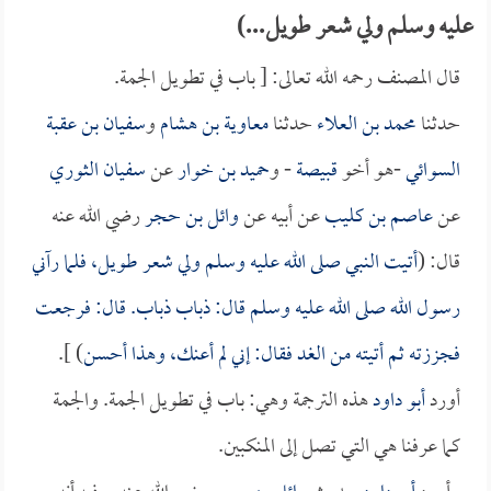
عليه وسلم ولي شعر طويل...)
قال المصنف رحمه الله تعالى: [ باب في تطويل الجمة.
حدثنا
محمد بن العلاء
حدثنا
معاوية بن هشام
و
سفيان بن عقبة
السوائي
-هو أخو
قبيصة
- و
حميد بن خوار
عن
سفيان الثوري
عن
عاصم بن كليب
عن أبيه عن
وائل بن حجر
رضي الله عنه
قال: (
أتيت النبي صلى الله عليه وسلم ولي شعر طويل، فلما رآني
رسول الله صلى الله عليه وسلم قال: ذباب ذباب. قال: فرجعت
فجززته ثم أتيته من الغد فقال: إني لم أعنك، وهذا أحسن
) ].
أورد
أبو داود
هذه الترجمة وهي: باب في تطويل الجمة. والجمة
كما عرفنا هي التي تصل إلى المنكبين.