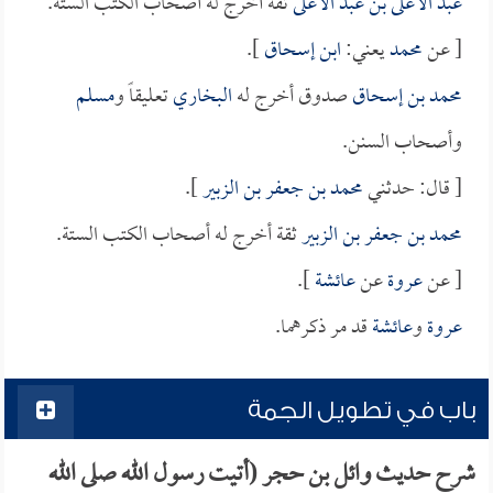
عبد الأعلى بن عبد الأعلى
ثقة أخرج له أصحاب الكتب الستة.
[ عن
محمد
يعني:
ابن إسحاق
].
محمد بن إسحاق
صدوق أخرج له
البخاري
تعليقاً و
مسلم
وأصحاب السنن.
[ قال: حدثني
محمد بن جعفر بن الزبير
].
محمد بن جعفر بن الزبير
ثقة أخرج له أصحاب الكتب الستة.
[ عن
عروة
عن
عائشة
].
عروة
و
عائشة
قد مر ذكرهما.
باب في تطويل الجمة
شرح حديث وائل بن حجر (أتيت رسول الله صلى الله