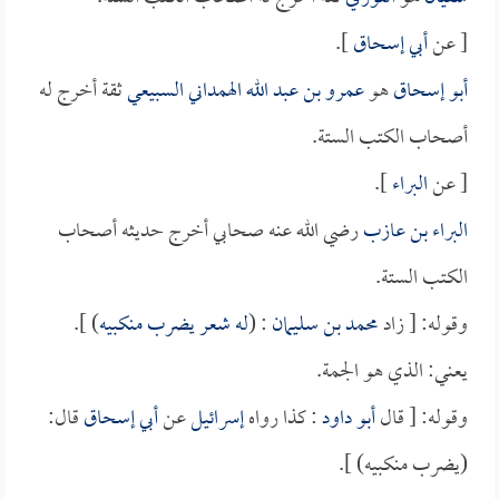
[ عن
أبي إسحاق
].
أبو إسحاق
هو
عمرو بن عبد الله الهمداني السبيعي
ثقة أخرج له
أصحاب الكتب الستة.
[ عن
البراء
].
البراء بن عازب
رضي الله عنه صحابي أخرج حديثه أصحاب
الكتب الستة.
وقوله: [ زاد
محمد بن سليمان
: (
له شعر يضرب منكبيه
) ].
يعني: الذي هو الجمة.
وقوله: [ قال
أبو داود
: كذا رواه
إسرائيل
عن
أبي إسحاق
قال:
(يضرب منكبيه) ].