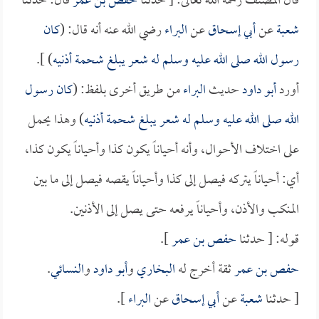
قال المصنف رحمه الله تعالى: [ حدثنا
حفص بن عمر
قال: حدثنا
شعبة
عن
أبي إسحاق
عن
البراء
رضي الله عنه أنه قال: (
كان
رسول الله صلى الله عليه وسلم له شعر يبلغ شحمة أذنيه
) ].
أورد
أبو داود
حديث
البراء
من طريق أخرى بلفظ: (
كان رسول
الله صلى الله عليه وسلم له شعر يبلغ شحمة أذنيه
) وهذا يحمل
على اختلاف الأحوال، وأنه أحياناً يكون كذا وأحياناً يكون كذا،
أي: أحياناً يتركه فيصل إلى كذا وأحياناً يقصه فيصل إلى ما بين
المنكب والأذن، وأحياناً يرفعه حتى يصل إلى الأذنين.
قوله: [ حدثنا
حفص بن عمر
].
حفص بن عمر
ثقة أخرج له
البخاري
و
أبو داود
و
النسائي
.
[ حدثنا
شعبة
عن
أبي إسحاق
عن
البراء
].