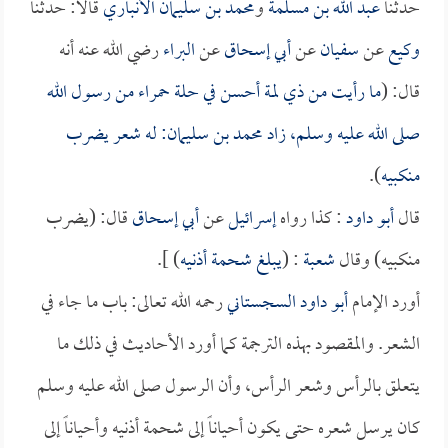
حدثنا
عبد الله بن مسلمة
و
محمد بن سليمان الأنباري
قالا: حدثنا
وكيع
عن
سفيان
عن
أبي إسحاق
عن
البراء
رضي الله عنه أنه
قال: (
ما رأيت من ذي لمة أحسن في حلة حمراء من رسول الله
صلى الله عليه وسلم، زاد
محمد بن سليمان
: له شعر يضرب
منكبيه
).
قال
أبو داود
: كذا رواه
إسرائيل
عن
أبي إسحاق
قال: (يضرب
منكبيه) وقال
شعبة
: (
يبلغ شحمة أذنيه
) ].
أورد الإمام
أبو داود السجستاني
رحمه الله تعالى: باب ما جاء في
الشعر. والمقصود بهذه الترجمة كما أورد الأحاديث في ذلك ما
يتعلق بالرأس وشعر الرأس، وأن الرسول صلى الله عليه وسلم
كان يرسل شعره حتى يكون أحياناً إلى شحمة أذنيه وأحياناً إلى