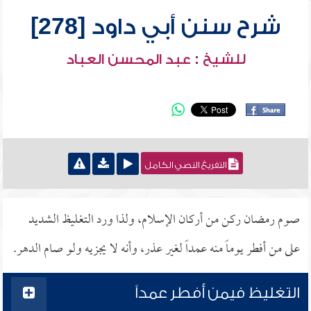
شرح سنن أبي داود [278]
للشيخ : عبد المحسن العباد
التفريغ النصي الكامل
صوم رمضان ركن من أركان الإسلام، ولذا ورد التغليظ الشديد
على من أفطر يوماً منه عمداً لغير عذر، وأنه لا يجزيه ولو صام الدهر.
التغليظ فيمن أفطر عمداً