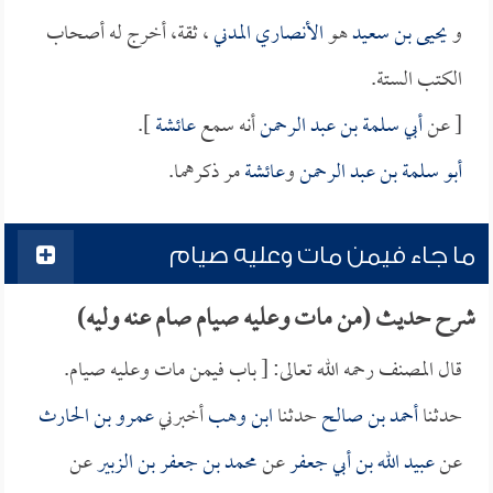
و
يحيى بن سعيد
هو
الأنصاري المدني
، ثقة، أخرج له أصحاب
الكتب الستة.
[ عن
أبي سلمة بن عبد الرحمن
أنه سمع
عائشة
].
أبو سلمة بن عبد الرحمن
و
عائشة
مر ذكرهما.
ما جاء فيمن مات وعليه صيام
شرح حديث (من مات وعليه صيام صام عنه وليه)
قال المصنف رحمه الله تعالى: [ باب فيمن مات وعليه صيام.
حدثنا
أحمد بن صالح
حدثنا
ابن وهب
أخبرني
عمرو بن الحارث
عن
عبيد الله بن أبي جعفر
عن
محمد بن جعفر بن الزبير
عن