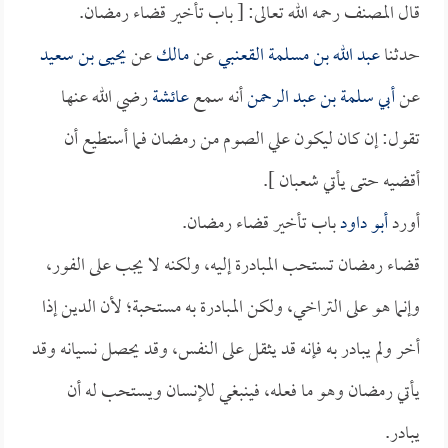
قال المصنف رحمه الله تعالى: [ باب تأخير قضاء رمضان.
حدثنا
عبد الله بن مسلمة القعنبي
عن
مالك
عن
يحيى بن سعيد
عن
أبي سلمة بن عبد الرحمن
أنه سمع
عائشة
رضي الله عنها
تقول: إن كان ليكون علي الصوم من رمضان فما أستطيع أن
أقضيه حتى يأتي شعبان ].
أورد
أبو داود
باب تأخير قضاء رمضان.
قضاء رمضان تستحب المبادرة إليه، ولكنه لا يجب على الفور،
وإنما هو على التراخي، ولكن المبادرة به مستحبة؛ لأن الدين إذا
أخر ولم يبادر به فإنه قد يثقل على النفس، وقد يحصل نسيانه وقد
يأتي رمضان وهو ما فعله، فينبغي للإنسان ويستحب له أن
يبادر.