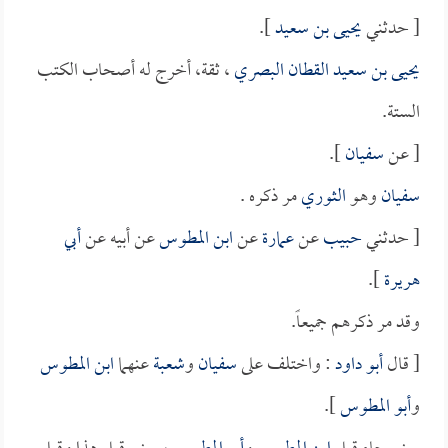
[ حدثني
يحيى بن سعيد
].
يحيى بن سعيد القطان البصري
، ثقة، أخرج له أصحاب الكتب
الستة.
[ عن
سفيان
].
سفيان
وهو
الثوري
مر ذكره .
[ حدثني
حبيب
عن
عمارة
عن
ابن المطوس
عن أبيه عن
أبي
هريرة
].
وقد مر ذكرهم جميعاً.
[ قال
أبو داود
: واختلف على
سفيان
و
شعبة
عنهما
ابن المطوس
و
أبو المطوس
].