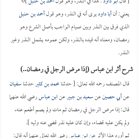
[ قال
أبو داود
: هذا في النذر، وهو قول
أحمد بن حنبل
]0
يعني: أن
أبا داود
يرى أنه في النذر، وهو قول
أحمد بن حنبل
الذي فرق بين النذر وبين صيام الواجب بأصل الشرع وهو
رمضان، ومعناه أنه قيده بالنذر، ولكن عمومه يشمل النذر وغير
النذر.
شرح أثر ابن عباس (إذا مرض الرجل في رمضان..)
قال المصنف رحمه الله تعالى: [ حدثنا
محمد بن كثير
حدثنا
سفيان
عن
أبي حصين
عن
سعيد بن جبير
عن
ابن عباس
رضي الله عنهما
قال: إذا مرض الرجل في رمضان ثم مات ولم يصم أطعم عنه،
ولم يكن عليه قضاء، وإن كان عليه نذر قضى عنه وليه ].
ثم أورد هذا الأثر عن
ابن عباس
رضي الله تعالى عنهما أنه قال: