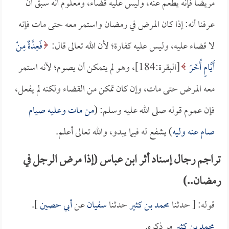
مريضاً فإنه يطعم عنه، وليس عليه قضاء، ومعلوم أنه سبق أن
عرفنا أنه: إذا كان المرض في رمضان واستمر معه حتى مات فإنه
لا قضاء عليه، وليس عليه كفارة؛ لأن الله تعالى قال:
فَعِدَّةٌ مِنْ
أَيَّامٍ أُخَرَ
[البقرة:184]، وهو لم يتمكن أن يصوم؛ لأنه استمر
معه المرض حتى مات، وإن كان تمكن من القضاء ولكنه لم يفعل،
فإن عموم قوله صلى الله عليه وسلم: (
من مات وعليه صيام
صام عنه وليه
) يشفع له فيما يبدو، والله تعالى أعلم.
تراجم رجال إسناد أثر ابن عباس (إذا مرض الرجل في
رمضان..)
قوله: [ حدثنا
محمد بن كثير
حدثنا
سفيان
عن
أبي حصين
].
محمد بن كثير
مر ذكره.