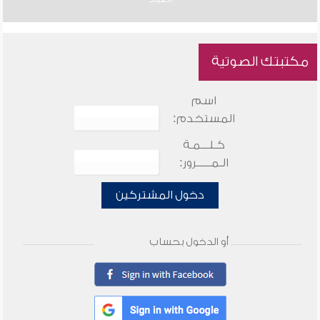
مكتبتك الصوتية
اسم
المستخدم:
كـلـــمـة
الـمـــــرور:
دخول المشتركين
أو الدخول بحساب