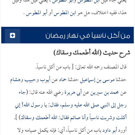
يعني جاء قيل
ابن المطوس
و
أبو المطوس
، يعني قيل هذا وقيل
هذا، ففيه اختلاف، هل هو
ابن المطوس
أو
أبو المطوس
.
من أكل ناسياً في نهار رمضان
شرح حديث (الله أطعمك وسقاك)
قال المصنف رحمه الله تعالى: [ باب من أكل ناسياً.
حدثنا
موسى بن إسماعيل
حدثنا
حماد
عن
أيوب
و
حبيب
و
هشام
عن
محمد بن سيرين
عن
أبي هريرة
رضي الله عنه قال: (
جاء
رجل إلى النبي صلى الله عليه وسلم، فقال: يا رسول الله! إني
أكلت وشربت ناسياً وأنا صائم فقال: الله أطعمك وسقاك
) ].
أورد
أبو داود
باب من أكل ناسياً، أي: فإنه يكمل صيامه ولا