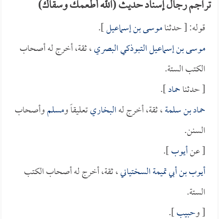
تراجم رجال إسناد حديث (الله أطعمك وسقاك)
قوله: [ حدثنا
موسى بن إسماعيل
].
موسى بن إسماعيل التبوذكي البصري
، ثقة، أخرج له أصحاب
الكتب الستة.
[ حدثنا
حماد
].
حماد بن سلمة
، ثقة، أخرج له
البخاري
تعليقاً و
مسلم
وأصحاب
السنن.
[ عن
أيوب
].
أيوب بن أبي تميمة السختياني
، ثقة، أخرج له أصحاب الكتب
الستة.
[ و
حبيب
].