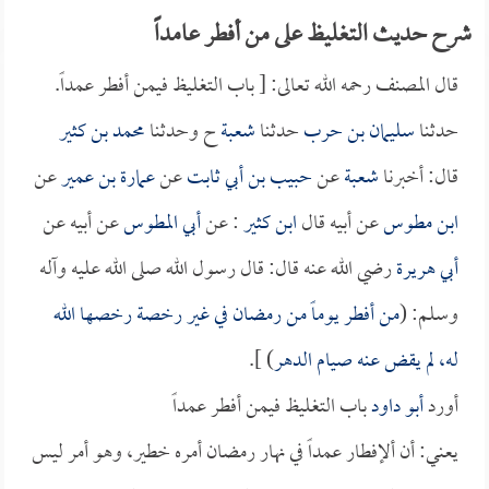
شرح حديث التغليظ على من أفطر عامداً
قال المصنف رحمه الله تعالى: [ باب التغليظ فيمن أفطر عمداً.
حدثنا
سليمان بن حرب
حدثنا
شعبة
ح وحدثنا
محمد بن كثير
قال: أخبرنا
شعبة
عن
حبيب بن أبي ثابت
عن
عمارة بن عمير
عن
ابن مطوس
عن أبيه قال
ابن كثير
: عن
أبي المطوس
عن أبيه عن
أبي هريرة
رضي الله عنه قال: قال رسول الله صلى الله عليه وآله
وسلم: (
من أفطر يوماً من رمضان في غير رخصة رخصها الله
له، لم يقض عنه صيام الدهر
) ].
أورد
أبو داود
باب التغليظ فيمن أفطر عمداً
يعني: أن ألإفطار عمداً في نهار رمضان أمره خطير، وهو أمر ليس