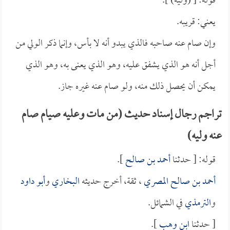
قوله: [ (وليه) ].
يعني: قريبه.
وإن صام عنه صاحبه فالذي يبدو أنه لا بأس، وإنما ذكر الولي من
أجل أنه هو الذي يشفق عليه، وهو الذي يعنى به، وهو الذي
يمكن أن يحصل ذلك منه، ولو صام عنه غيره جاز.
تراجم رجال إسناد حديث (من مات وعليه صيام صام
عنه وليه)
قوله: [ حدثنا
أحمد بن صالح
].
أحمد بن صالح المصري
، ثقة، أخرج حديثه
البخاري
و
أبو داود
و
الترمذي
في الشمائل.
[ حدثنا
ابن وهب
].