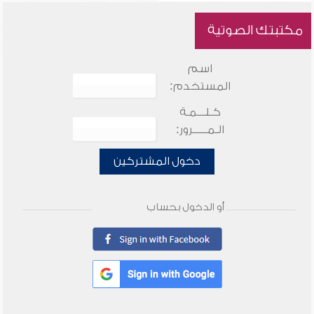
مكتبتك الصوتية
اسم
المستخدم:
كـلـــمـة
الـمـــــرور:
دخول المشتركين
أو الدخول بحساب