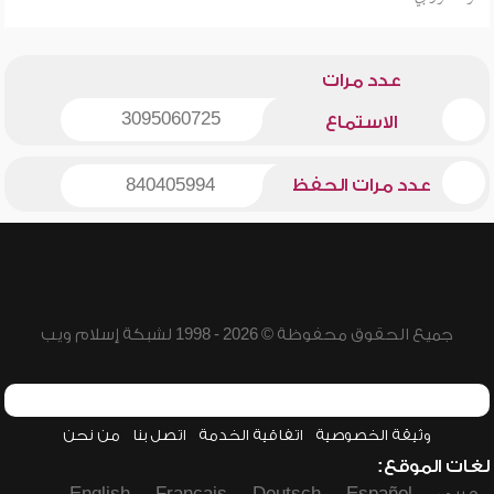
عدد مرات
3095060725
الاستماع
عدد مرات الحفظ
840405994
جميع الحقوق محفوظة © 2026 - 1998 لشبكة إسلام ويب
وثيقة الخصوصية
اتفاقية الخدمة
اتصل بنا
من نحن
لغات الموقع: