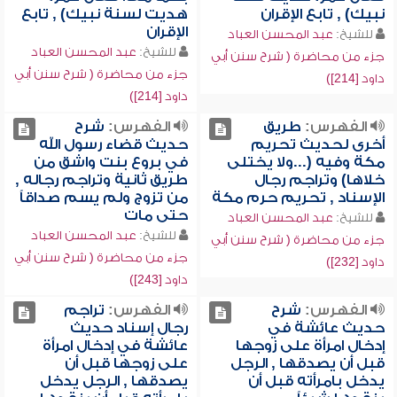
نبيك) , تابع الإقران
هديت لسنة نبيك) , تابع
الإقران
للشيخ:
عبد المحسن العباد
للشيخ:
عبد المحسن العباد
جزء من محاضرة ( شرح سنن أبي
جزء من محاضرة ( شرح سنن أبي
داود [214])
داود [214])
الفهرس:
طريق
الفهرس:
شرح
أخرى لحديث تحريم
حديث قضاء رسول الله
مكة وفيه (...ولا يختلى
في بروع بنت واشق من
خلاها) وتراجم رجال
طريق ثانية وتراجم رجاله ,
الإسناد , تحريم حرم مكة
من تزوج ولم يسم صداقاً
حتى مات
للشيخ:
عبد المحسن العباد
للشيخ:
عبد المحسن العباد
جزء من محاضرة ( شرح سنن أبي
جزء من محاضرة ( شرح سنن أبي
داود [232])
داود [243])
الفهرس:
شرح
الفهرس:
تراجم
حديث عائشة في
رجال إسناد حديث
إدخال امرأة على زوجها
عائشة في إدخال امرأة
قبل أن يصدقها , الرجل
على زوجها قبل أن
يدخل بامرأته قبل أن
يصدقها , الرجل يدخل