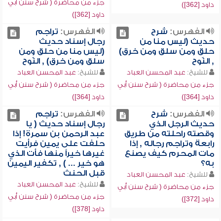
جزء من محاضرة ( شرح سنن أبي
داود [362])
داود [362])
الفهرس:
شرح
الفهرس:
تراجم
حديث (ليس منا من
رجال إسناد حديث
حلق ومن سلق ومن خرق)
(ليس منا من حلق ومن
, النّوح
سلق ومن خرق) , النّوح
للشيخ:
عبد المحسن العباد
للشيخ:
عبد المحسن العباد
جزء من محاضرة ( شرح سنن أبي
جزء من محاضرة ( شرح سنن أبي
داود [364])
داود [364])
الفهرس:
شرح
الفهرس:
تراجم
حديث الرجل الذي
رجال إسناد حديث ( يا
وقصته راحلته من طريق
عبد الرحمن بن سمرة! إذا
رابعة وتراجم رجاله , إذا
حلفت على يمين فرأيت
مات المحرم كيف يصنع
غيرها خيراً منها فأت الذي
به؟
هو خير ... ) , تكفير اليمين
قبل الحنث
للشيخ:
عبد المحسن العباد
للشيخ:
عبد المحسن العباد
جزء من محاضرة ( شرح سنن أبي
جزء من محاضرة ( شرح سنن أبي
داود [372])
داود [378])