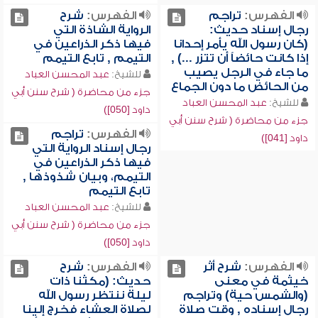
الفهرس:
تراجم
الفهرس:
شرح
رجال إسناد حديث:
الرواية الشاذة التي
(كان رسول الله يأمر إحدانا
فيها ذكر الذراعين في
إذا كانت حائضاً أن تتزر ...) ,
التيمم , تابع التيمم
ما جاء في الرجل يصيب
للشيخ:
عبد المحسن العباد
من الحائض ما دون الجماع
جزء من محاضرة ( شرح سنن أبي
للشيخ:
عبد المحسن العباد
داود [050])
جزء من محاضرة ( شرح سنن أبي
الفهرس:
تراجم
داود [041])
رجال إسناد الرواية التي
فيها ذكر الذراعين في
التيمم، وبيان شذوذها ,
تابع التيمم
للشيخ:
عبد المحسن العباد
جزء من محاضرة ( شرح سنن أبي
داود [050])
الفهرس:
شرح أثر
الفهرس:
شرح
خيثمة في معنى
حديث: (مكثنا ذات
(والشمس حية) وتراجم
ليلة ننتظر رسول الله
رجال إسناده , وقت صلاة
لصلاة العشاء فخرج إلينا