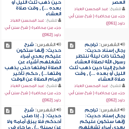
العصر
حين ذهب ثلث الليل أو
بعده ...) , وقت صلاة
للشيخ:
عبد المحسن العباد
العشاء
جزء من محاضرة ( شرح سنن أبي
للشيخ:
عبد المحسن العباد
داود [061])
جزء من محاضرة ( شرح سنن أبي
داود [062])
الفهرس:
تراجم
الفهرس:
شرح
رجال إسناد حديث:
حديث: (إنها ستكون
(مكثنا ذات ليلة ننتظر
عليكم بعدي أمراء
رسول الله لصلاة العشاء
تشغلهم أشياء عن
فخرج إلينا حين ذهب ثلث
الصلاة لوقتها حتى يذهب
الليل أو بعده ...) , وقت
وقتها...) , حكم تأخير
صلاة العشاء
الإمام الصلاة عن الوقت
للشيخ:
عبد المحسن العباد
للشيخ:
عبد المحسن العباد
جزء من محاضرة ( شرح سنن أبي
جزء من محاضرة ( شرح سنن أبي
داود [062])
داود [062])
الفهرس:
تراجم
الفهرس:
شرح
رجال إسناد حديث:
حديث: (.. إذا صلى
(إنها ستكون عليكم
أحدكم فلا يبزق أمامه ولا
بعدي أمراء تشغلهم
عن يمينه ..) , ما جاء في