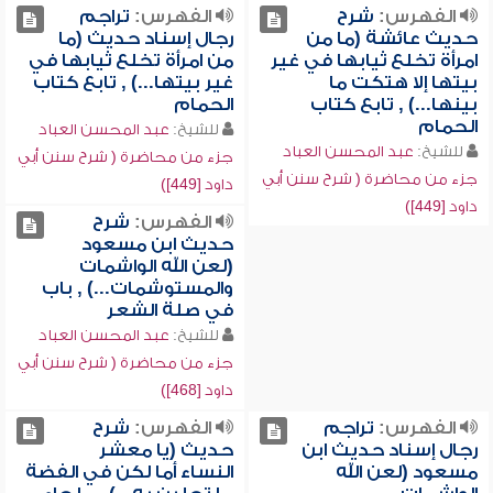
الفهرس:
شرح
الفهرس:
تراجم
حديث عائشة (ما من
رجال إسناد حديث (ما
امرأة تخلع ثيابها في غير
من امرأة تخلع ثيابها في
بيتها إلا هتكت ما
غير بيتها...) , تابع كتاب
بينها...) , تابع كتاب
الحمام
الحمام
للشيخ:
عبد المحسن العباد
للشيخ:
عبد المحسن العباد
جزء من محاضرة ( شرح سنن أبي
جزء من محاضرة ( شرح سنن أبي
داود [449])
داود [449])
الفهرس:
شرح
حديث ابن مسعود
(لعن الله الواشمات
والمستوشمات...) , باب
في صلة الشعر
للشيخ:
عبد المحسن العباد
جزء من محاضرة ( شرح سنن أبي
داود [468])
الفهرس:
تراجم
الفهرس:
شرح
رجال إسناد حديث ابن
حديث (يا معشر
مسعود (لعن الله
النساء أما لكن في الفضة