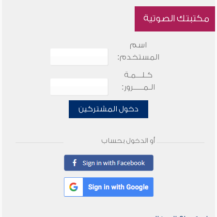
مكتبتك الصوتية
اسم
المستخدم:
كـلـــمـة
الـمـــــرور:
دخول المشتركين
أو الدخول بحساب