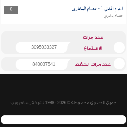
الحرم المدني 1 - عصام البخارى
0
عصام بخاري
عدد مرات
3095033327
الاستماع
عدد مرات الحفظ
840037541
جميع الحقوق محفوظة © 2026 - 1998 لشبكة إسلام ويب