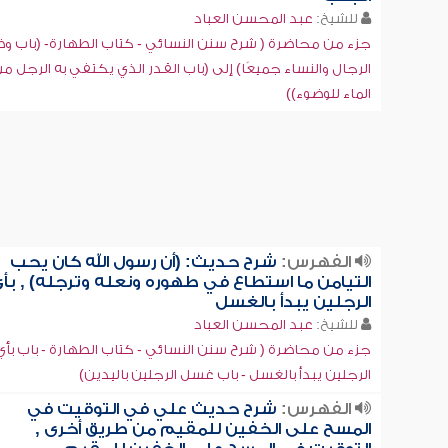
للشيخ:
عبد المحسن العباد
جزء من محاضرة ( شرح سنن النسائي - كتاب الطهارة- (باب و
الرجال والنساء جميعًا) إلى (باب القدر الذي يكتفي به الرجل م
الماء للوضوء))
الفهرس:
شرح حديث: (أن رسول الله كان يحب
التيامن ما استطاع في طهوره ونعله وترجله) , بأ
الرجلين يبدأ بالغسل
للشيخ:
عبد المحسن العباد
جزء من محاضرة ( شرح سنن النسائي - كتاب الطهارة - باب بأي
الرجلين يبدأ بالغسل - باب غسل الرجلين باليدين)
الفهرس:
شرح حديث علي في التوقيت في
المسح على الخفين للمقيم من طريق أخرى ,