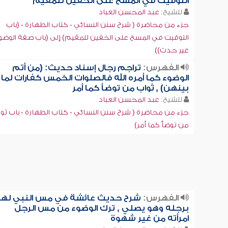
التوقيت في المسح على الخفين للمقيم
للشيخ:
عبد المحسن العباد
جزء من محاضرة ( شرح سنن النسائي - كتاب الطهارة - (باب
التوقيت في المسح على الخفين للمقيم) إلى (باب صفة الوضو
غير حدث))
الفهرس:
تراجم رجال إسناد حديث: (من أتم
الوضوء كما أمره الله فالصلوات الخمس كفارات لما
بينهن) , ثواب من توضأ كما أمر
للشيخ:
عبد المحسن العباد
جزء من محاضرة ( شرح سنن النسائي - كتاب الطهارة - باب ثو
من توضأ كما أمر)
الفهرس:
شرح حديث عائشة في مس النبي لها
برجله وهو يصلي , ترك الوضوء من مس الرجل
امرأته من غير شهوة