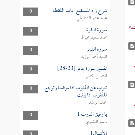
شرح زاد المستقنع_باب اللقطة
0
محمد مختار الشنقيطي
سورة البقرة
صة
0
محمد سعيد خياط
سورة القمر
0
السيد أحمد أبوزيد
تفسير سورة غافر [23-28]
0
المنتصر الكتاني
تتوب عن الذنوب اذا مرضتا وترجع
0
للذنوب اذا برئت
خالد الراشد
يا رفيق الدرب 1
0
سمير البشيري
الأشبال1
0