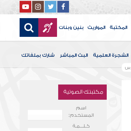
المكتبة
المواريث
بنين وبنات
الشجرة العلمية
البث المباشر
شارك بملفاتك
رس
مكتبتك الصوتية
اسم
المستخدم:
كـلـــمـة