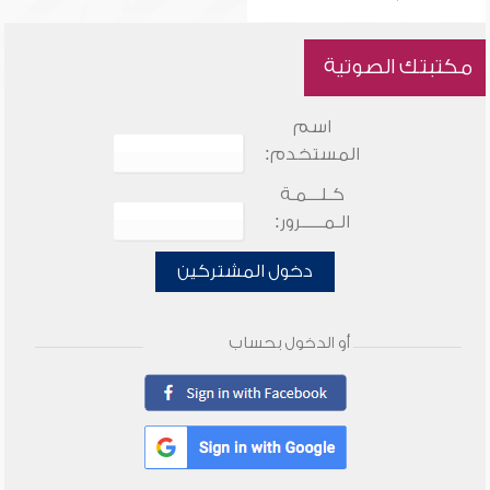
مكتبتك الصوتية
اسم
المستخدم:
كـلـــمـة
الـمـــــرور:
دخول المشتركين
أو الدخول بحساب