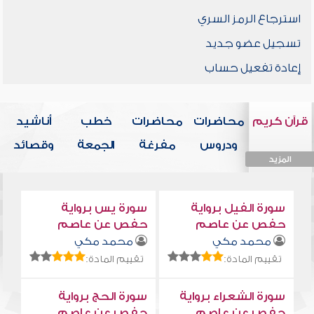
استرجاع الرمز السري
تسجيل عضو جديد
إعادة تفعيل حساب
قرآن كريم
محاضرات
محاضرات
خطب
أناشيد
ودروس
مفرغة
الجمعة
وقصائد
المزيد
المزيد
المزيد
المزيد
المزيد
سورة الفيل برواية
سورة يس برواية
حفص عن عاصم
حفص عن عاصم
محمد مكي
محمد مكي
تقييم المادة:
تقييم المادة:
سورة الشعراء برواية
سورة الحج برواية
حفص عن عاصم
حفص عن عاصم