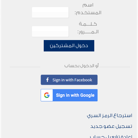
اسم
المستخدم:
كـلـــمـة
الـمـــــرور:
دخول المشتركين
أو الدخول بحساب
استرجاع الرمز السري
تسجيل عضو جديد
إعادة تفعيل حساب