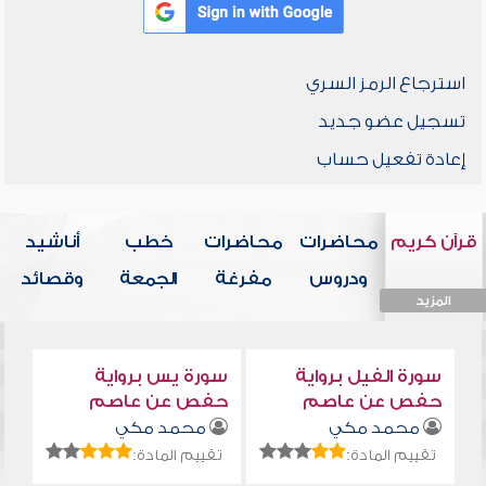
استرجاع الرمز السري
تسجيل عضو جديد
إعادة تفعيل حساب
قرآن كريم
محاضرات
محاضرات
خطب
أناشيد
ودروس
مفرغة
الجمعة
وقصائد
المزيد
المزيد
المزيد
المزيد
المزيد
سورة الفيل برواية
سورة يس برواية
حفص عن عاصم
حفص عن عاصم
محمد مكي
محمد مكي
تقييم المادة:
تقييم المادة: