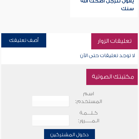
يقول للرجل أضحك الله
سنك
أضف تعليقك
تعليقات الزوار
لا توجد تعليقات حتى الآن
مكتبتك الصوتية
اسم
المستخدم:
كـلـــمـة
الـمـــــرور:
دخول المشتركين