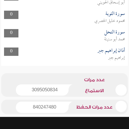
أبو إسحاق الحويني
سورة التوبة
0
محمود خليل الحصري
سورة النحل
0
محمد أبو سنينة
أذان إبراهيم جبر
0
إبراهيم جبر
عدد مرات
3095050834
الاستماع
عدد مرات الحفظ
840247480