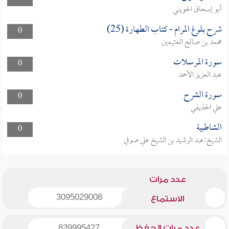
أبو إسحاق الحويني
شرح بلوغ المرام - كتاب الطهارة (25)
0
محمد بن صالح العثيمين
سورة المرسلات
0
عبد العزيز الأحمد
سورة الشرح
0
علي الحذيفي
الشاطبية
0
الشيخ:عبد الرشيد بن الشيخ علي صوفي
عدد مرات
3095029008
الاستماع
عدد مرات الحفظ
839995427