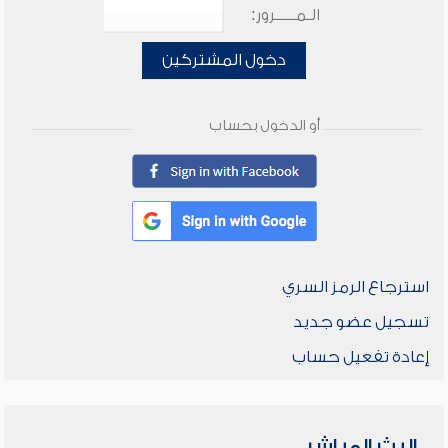
الـمـــــرور:
دخول المشتركين
أو الدخول بحساب
استرجاع الرمز السري
تسجيل عضو جديد
إعادة تفعيل حساب
البث المباشر