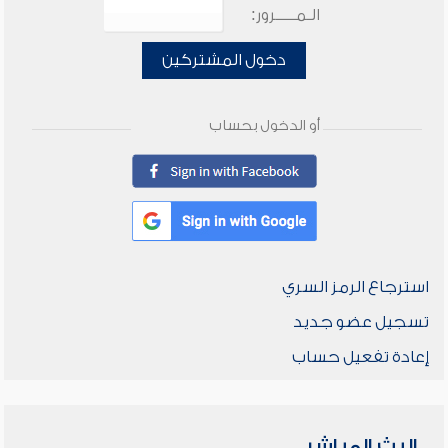
الـمـــــرور:
دخول المشتركين
أو الدخول بحساب
استرجاع الرمز السري
تسجيل عضو جديد
إعادة تفعيل حساب
البث المباشر