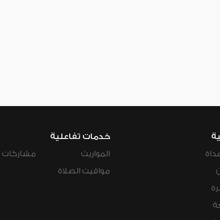
ية
خدمات تفاعلية
داة
المواريث
مشاركات ال
مواقيت الصلاة
رة
ة