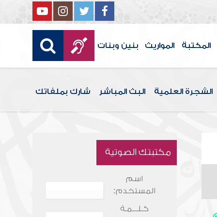
المكتبة
المواريث
بنين وبنات
الشجرة العلمية
البث المباشر
شارك بملفاتك
مكتبتك الصوتية
اسم
المستخدم:
كـلـــمـة