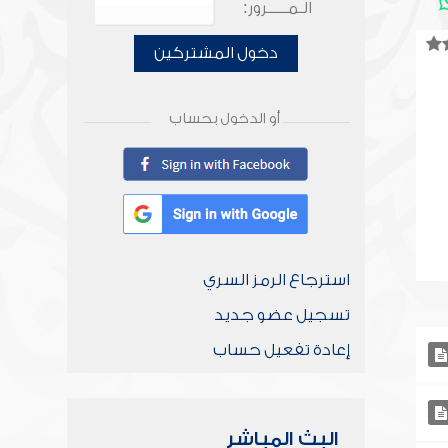
الـمـــــرور:
دخول المشتركين
أو الدخول بحساب
استرجاع الرمز السري
تسجيل عضو جديد
إعادة تفعيل حساب
البث المباشر