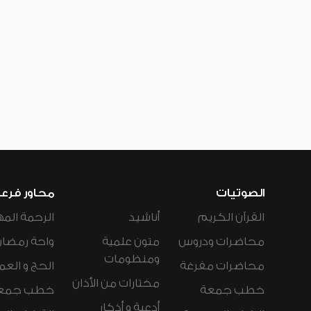
الصوتيات
محاور فرع
القرآن الكريم
أناشيد
الرحمة المه
محاضرات ودروس
متون علمية
واحة رمضان
ومنظومات
محاضرات مفرغة
الحج و العم
مختارات من الأذان
خطب جمعة
خطب جمع
أدعية و أذكار