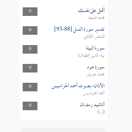
أقبل على نفسك
0
محمد المنجد
تفسير سورة النمل [88-93]
0
المنتصر الكتاني
سورة البينة
0
بهاء الدين الطوالبة
سورة هود
0
محمد جبريل
الأذان- بصوت أحمد الحراسيس
0
أحمد الحراسيس
أناشيد رمضان
0
(...)