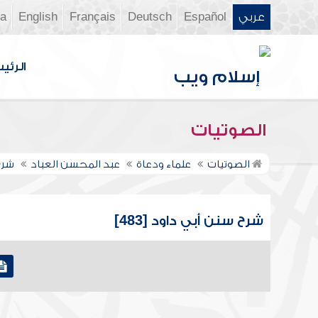
عربي
Español
Deutsch
Français
English
ia
الرئي
الصوتيات
الصوتيات
علماء ودعاة
عبد المحسن العباد
شرح
شرح سنن أبي داود [483]