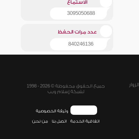
الاستماع
3095050688
عدد مرات الحفظ
840246136
زوار
جميع الحقوق محفوظة © 2026 - 1998
لشبكة إسلام ويب
وثيقة الخصوصية
اتفاقية الخدمة
اتصل بنا
من نحن