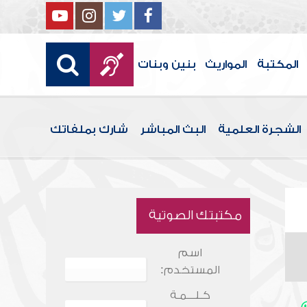
المكتبة
المواريث
بنين وبنات
الشجرة العلمية
البث المباشر
شارك بملفاتك
مكتبتك الصوتية
اسم
المستخدم:
كـلـــمـة