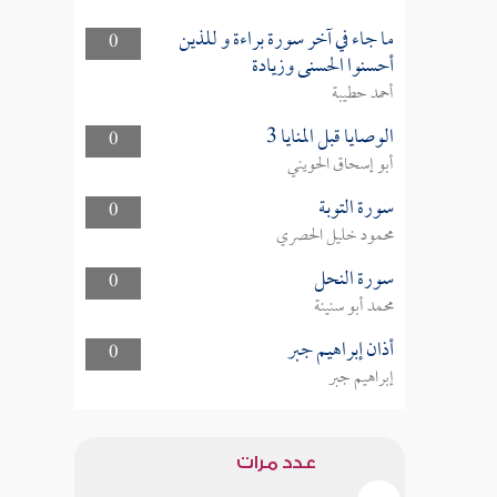
ما جاء في آخر سورة براءة و للذين
0
أحسنوا الحسنى وزيادة
أحمد حطيبة
الوصايا قبل المنايا 3
0
أبو إسحاق الحويني
سورة التوبة
0
محمود خليل الحصري
سورة النحل
0
محمد أبو سنينة
أذان إبراهيم جبر
0
إبراهيم جبر
عدد مرات