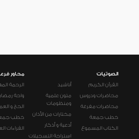
الصوتيات
محاور فرع
القرآن الكريم
أناشيد
الرحمة المه
محاضرات ودروس
متون علمية
واحة رمضان
ومنظومات
محاضرات مفرغة
الحج و العم
مختارات من الأذان
خطب جمعة
خطب جمع
أدعية و أذكار
الكتاب المسموع
القراءات ال
استراحة التسجيلات