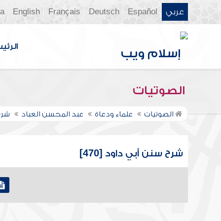
عربي
Español
Deutsch
Français
English
ia
الرئي
الصوتيات
الصوتيات
علماء ودعاة
عبد المحسن العباد
شرح
شرح سنن أبي داود [470]