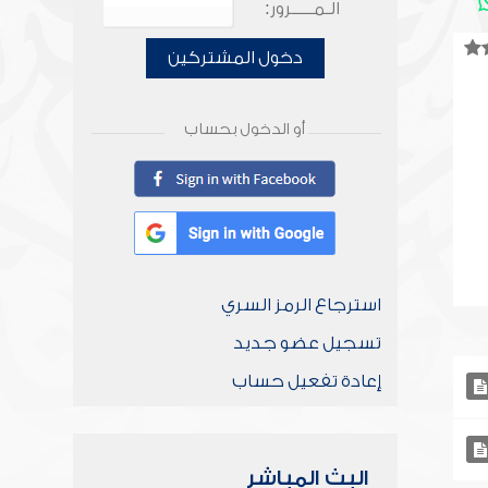
الـمـــــرور:
دخول المشتركين
أو الدخول بحساب
استرجاع الرمز السري
تسجيل عضو جديد
إعادة تفعيل حساب
البث المباشر