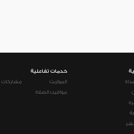
ية
خدمات تفاعلية
داة
المواريث
مشاركات ال
مواقيت الصلاة
رة
ة
عشر