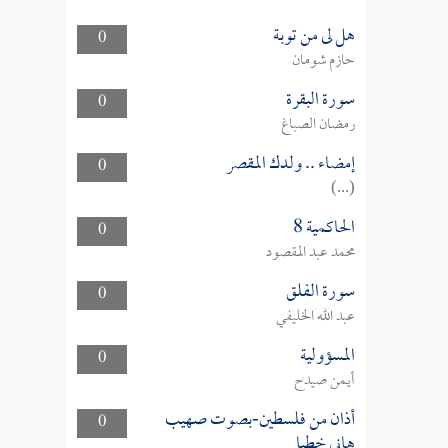
هل لى من توبة
0
حازم شومان
سورة البقرة
0
رمضان الصباغ
إمضاء .. ولدك المقصر
0
(...)
الحاكمية 8
0
محمد عبد المقصود
سورة الفلق
0
عبد الله الخليفي
المسؤولية
0
أيمن صيدح
أذان من فلسطين-بصوت صهيب
0
هاني خطبا