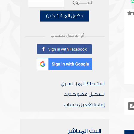
الـمـــــرور:
دخول المشتركين
أو الدخول بحساب
استرجاع الرمز السري
تسجيل عضو جديد
إعادة تفعيل حساب
البث المباشر