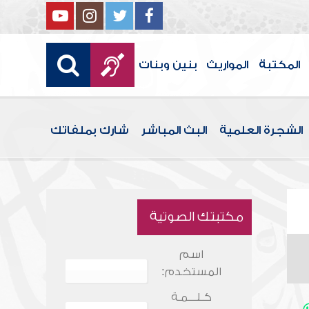
المكتبة
المواريث
بنين وبنات
الشجرة العلمية
البث المباشر
شارك بملفاتك
مكتبتك الصوتية
اسم
المستخدم:
كـلـــمـة