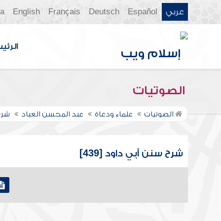
عربي
Español
Deutsch
Français
English
ia
الرئي
الصوتيات
الصوتيات
علماء ودعاة
عبد المحسن العباد
شرح
شرح سنن أبي داود [439]