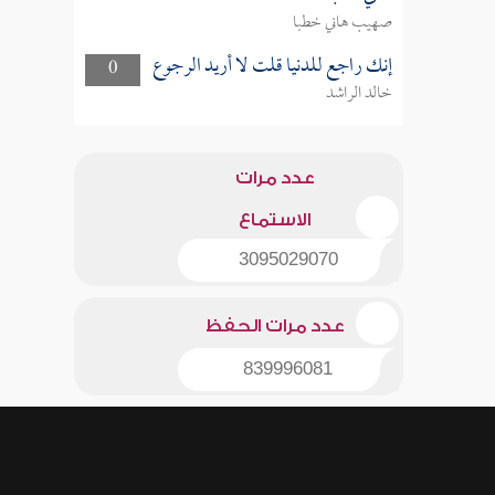
صهيب هاني خطبا
إنك راجع للدنيا قلت لا أريد الرجوع
0
خالد الراشد
عدد مرات
الاستماع
3095029070
عدد مرات الحفظ
839996081