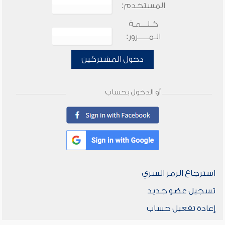
المستخدم:
كـلـــمـة
الـمـــــرور:
دخول المشتركين
أو الدخول بحساب
استرجاع الرمز السري
تسجيل عضو جديد
إعادة تفعيل حساب