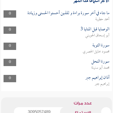
الأكثر استماعا لهذا الشهر
ما جاء في آخر سورة براءة و للذين أحسنوا الحسنى وزيادة
0
أحمد حطيبة
الوصايا قبل المنايا 3
0
أبو إسحاق الحويني
سورة التوبة
0
محمود خليل الحصري
سورة النحل
0
محمد أبو سنينة
أذان إبراهيم جبر
0
إبراهيم جبر
عدد مرات
3095057489
الاستماع