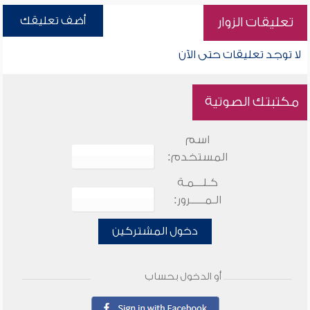
أضف تعليقك
تعليقات الزوار
لا توجد تعليقات حتى الآن
مكتبتك الصوتية
اسم
المستخدم:
كـلـــمـة
الـمـــــرور:
دخول المشتركين
أو الدخول بحساب