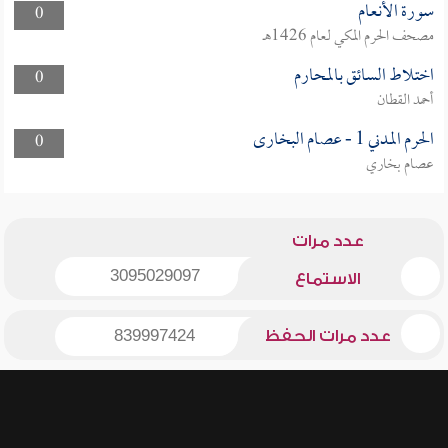
سورة الأنعام
0
مصحف الحرم المكي لعام 1426هـ
اختلاط السائق بالمحارم
0
أحمد القطان
الحرم المدني 1 - عصام البخارى
0
عصام بخاري
عدد مرات
3095029097
الاستماع
عدد مرات الحفظ
839997424