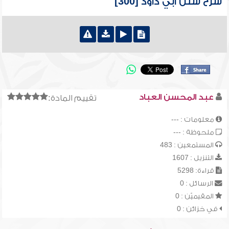
شرح سنن أبي داود [300]
عبد المحسن العباد
تقييم المادة:
معلومات : ---
ملحوظة : ---
المستمعين : 483
التنزيل : 1607
قراءة: 5298
الرسائل : 0
المقيميّن : 0
في خزائن : 0