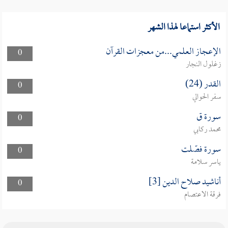
الأكثر استماعا لهذا الشهر
الإعجاز العلمي...من معجزات القرآن
0
زغلول النجار
القدر (24)
0
سفر الحوالي
سورة ق
0
محمد ركابي
سورة فصّلت
0
ياسر سلامة
أناشيد صلاح الدين [3]
0
فرقة الاعتصام