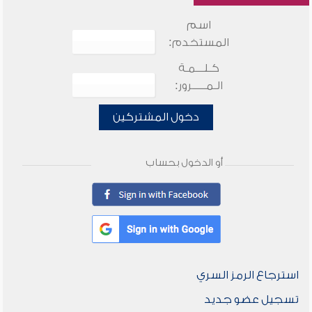
اسم
المستخدم:
كـلـــمـة
الـمـــــرور:
دخول المشتركين
أو الدخول بحساب
استرجاع الرمز السري
تسجيل عضو جديد